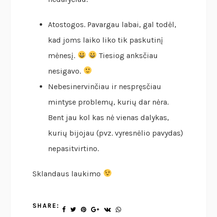
Atostogos. Pavargau labai, gal todėl,
kad joms laiko liko tik paskutinį
mėnesį.
Tiesiog anksčiau
nesigavo.
Nebesinervinčiau ir nespręsčiau
mintyse problemų, kurių dar nėra.
Bent jau kol kas nė vienas dalykas,
kurių bijojau (pvz. vyresnėlio pavydas)
nepasitvirtino.
Sklandaus laukimo
SHARE: