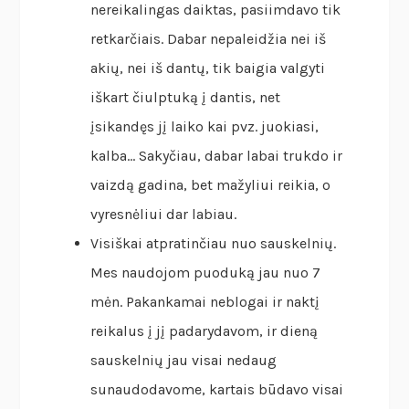
nereikalingas daiktas, pasiimdavo tik
retkarčiais. Dabar nepaleidžia nei iš
akių, nei iš dantų, tik baigia valgyti
iškart čiulptuką į dantis, net
įsikandęs jį laiko kai pvz. juokiasi,
kalba… Sakyčiau, dabar labai trukdo ir
vaizdą gadina, bet mažyliui reikia, o
vyresnėliui dar labiau.
Visiškai atpratinčiau nuo sauskelnių.
Mes naudojom puoduką jau nuo 7
mėn. Pakankamai neblogai ir naktį
reikalus į jį padarydavom, ir dieną
sauskelnių jau visai nedaug
sunaudodavome, kartais būdavo visai