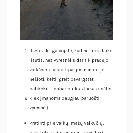
Ilsėtis. Jei galvojate, kad neturite laiko
ilsėtis, nes vyresnėlis dar tik pradėjo
vaikščioti, visur lipa, jūs nenorit jo
nešioti, kelti, greit pavargstat,
patikėkit – dabar puikus laikas ilsėtis.
Kiek įmanoma daugiau paruošti
vyresnėlį:
Pratinti prie vaikų, mažų vaikučių,
pasakoti, kad ir jis greit turės tokį