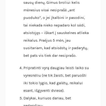
sausų dienų. Gimus broliui kelis
mėnesius visai nesiprašė „ant
puoduko“, o jei įkalbini ir pasodini,
tai niekada nieko nepadaro kol sėdi,
atsistojęs – iškart į sauskelnes atlieka
reikalus. Praėjus 5 mėn, jau
susitariam, kad atsisėstų ir padarytų,
bet pats vis tiek dar nesiprašo.
Pripratinti vyrą daugiau leisti laiko su
vyresnėliu (ne tik žaisti, bet paruošti
iki tokio lygio, kad galėtų, reikalui
esant, išgyventi dviese).
Dalykai, kuriuos dariau, bet
nedaryčiau: