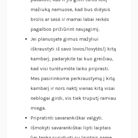
mažiuką namuose, kad bus didysis
brolis ar sesė ir mamai labai reikės
pagalbos prižiūrint naujagimį.
Jei planuojate gimus mažyliui
iškraustyti iš savo lovos/lovytės/į kitą
kambarį, padarykite tai kuo greičiau,
kad visi turėtumėte laiko priprasti.
Mes pasirinkome perkraustymą į kitą
kambarį ir nors naktį vienas kitą visai
neblogai girdi, vis tiek truputį ramiau
miega.
Pripratinti savarankiškai valgyti.
Išmokyti savarankiškai lipti laiptais
(jei tenka susidurti su laiptais name