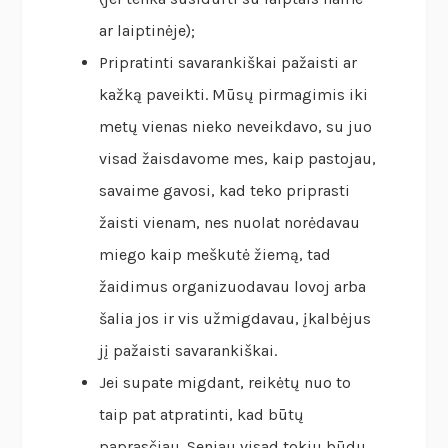
ar laiptinėje);
Pripratinti savarankiškai pažaisti ar
kažką paveikti. Mūsų pirmagimis iki
metų vienas nieko neveikdavo, su juo
visad žaisdavome mes, kaip pastojau,
savaime gavosi, kad teko priprasti
žaisti vienam, nes nuolat norėdavau
miego kaip meškutė žiemą, tad
žaidimus organizuodavau lovoj arba
šalia jos ir vis užmigdavau, įkalbėjus
jį pažaisti savarankiškai.
Jei supate migdant, reikėtų nuo to
taip pat atpratinti, kad būtų
paprasčiau. Seniau visad tokiu būdu