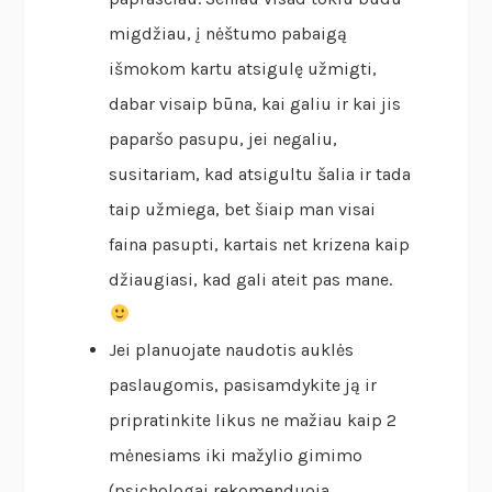
migdžiau, į nėštumo pabaigą
išmokom kartu atsigulę užmigti,
dabar visaip būna, kai galiu ir kai jis
paparšo pasupu, jei negaliu,
susitariam, kad atsigultu šalia ir tada
taip užmiega, bet šiaip man visai
faina pasupti, kartais net krizena kaip
džiaugiasi, kad gali ateit pas mane.
Jei planuojate naudotis auklės
paslaugomis, pasisamdykite ją ir
pripratinkite likus ne mažiau kaip 2
mėnesiams iki mažylio gimimo
(psichologai rekomenduoja,