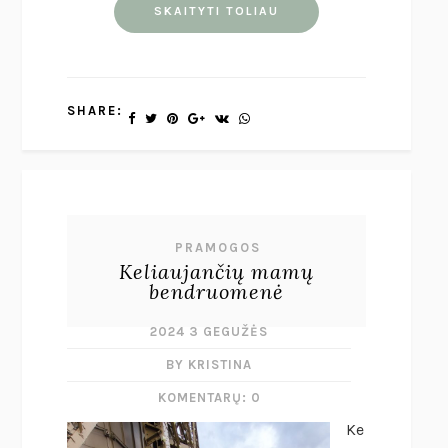
SKAITYTI TOLIAU
SHARE:
PRAMOGOS
Keliaujančių mamų
bendruomenė
2024 3 GEGUŽĖS
BY KRISTINA
KOMENTARŲ: 0
Ke