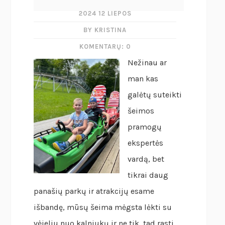
2024 12 LIEPOS
BY KRISTINA
KOMENTARŲ: 0
Nežinau ar
man kas
galėtų suteikti
šeimos
pramogų
ekspertės
vardą, bet
tikrai daug
panašių parkų ir atrakcijų esame
išbandę, mūsų šeima mėgsta lėkti su
vėjeliu nuo kalniukų ir ne tik, tad rasti