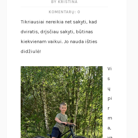
BY KRISTINA
KOMENTARŲ: 0
Tikriausiai nereikia net sakyti, kad
dviratis, drįsčiau sakyti, būtinas
kiekvienam vaikui. Jo nauda išties
didžiulė!
Vi
s
ų
pi
r
m
a,
va