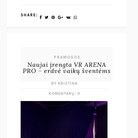
SHARE:
PRAMOGOS
Naujai įrengta VR ARENA
PRO – erdvė vaikų šventėms
BY KRISTINA
KOMENTARŲ: 0