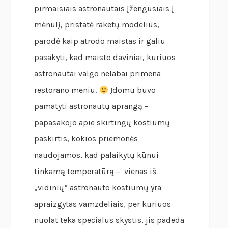
pirmaisiais astronautais įžengusiais į
mėnulį, pristatė raketų modelius,
parodė kaip atrodo maistas ir galiu
pasakyti, kad maisto daviniai, kuriuos
astronautai valgo nelabai primena
restorano meniu.
Įdomu buvo
pamatyti astronautų aprangą –
papasakojo apie skirtingų kostiumų
paskirtis, kokios priemonės
naudojamos, kad palaikytų kūnui
tinkamą temperatūrą – vienas iš
„vidinių“ astronauto kostiumų yra
apraizgytas vamzdeliais, per kuriuos
nuolat teka specialus skystis, jis padeda