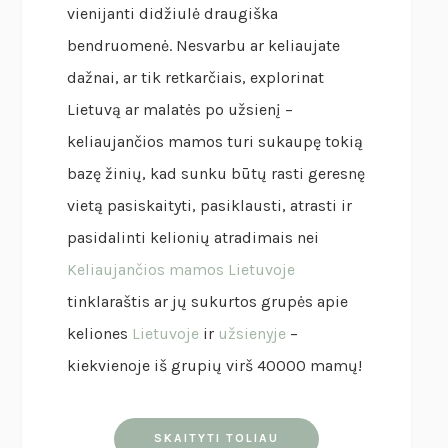
vienijanti didžiulė draugiška
bendruomenė. Nesvarbu ar keliaujate
dažnai, ar tik retkarčiais, explorinat
Lietuvą ar malatės po užsienį –
keliaujančios mamos turi sukaupę tokią
bazę žinių, kad sunku būtų rasti geresnę
vietą pasiskaityti, pasiklausti, atrasti ir
pasidalinti kelionių atradimais nei
Keliaujančios mamos Lietuvoje
tinklaraštis ar jų sukurtos grupės apie
keliones
Lietuvoje
ir
užsienyje
–
kiekvienoje iš grupių virš 40000 mamų!
SKAITYTI TOLIAU