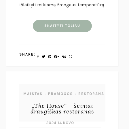
išlaikyti reikiamą žmogaus temperatūrą.
SKAITYTI TOLIAU
SHARE:
MAISTAS
PRAMOGOS
RESTORANA
•
•
I
„The House“ – šeimai
draugiškas restoranas
2024 14 KOVO