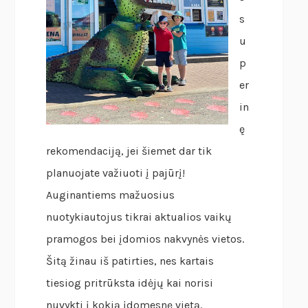
s
u
p
er
in
ę
rekomendaciją, jei šiemet dar tik
planuojate važiuoti į pajūrį!
Auginantiems mažuosius
nuotykiautojus tikrai aktualios vaikų
pramogos bei įdomios nakvynės vietos.
Šitą žinau iš patirties, nes kartais
tiesiog pritrūksta idėjų kai norisi
nuvykti į kokią įdomesnę vietą.