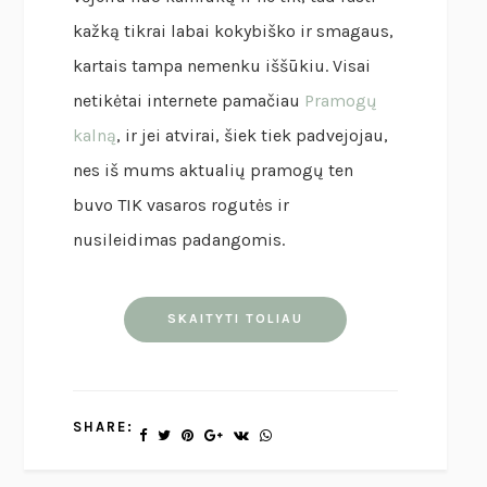
kažką tikrai labai kokybiško ir smagaus,
kartais tampa nemenku iššūkiu. Visai
netikėtai internete pamačiau
Pramogų
kalną
, ir jei atvirai, šiek tiek padvejojau,
nes iš mums aktualių pramogų ten
buvo TIK vasaros rogutės ir
nusileidimas padangomis.
SKAITYTI TOLIAU
SHARE: