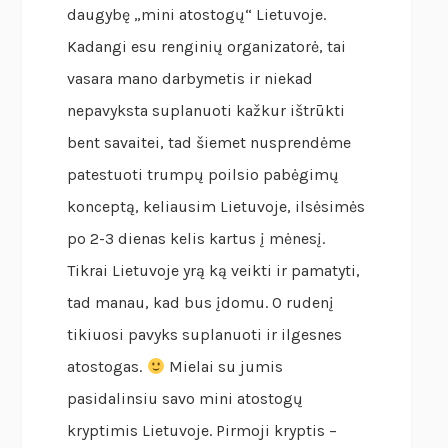
daugybę „mini atostogų“ Lietuvoje.
Kadangi esu renginių organizatorė, tai
vasara mano darbymetis ir niekad
nepavyksta suplanuoti kažkur ištrūkti
bent savaitei, tad šiemet nusprendėme
patestuoti trumpų poilsio pabėgimų
konceptą, keliausim Lietuvoje, ilsėsimės
po 2-3 dienas kelis kartus į mėnesį.
Tikrai Lietuvoje yrą ką veikti ir pamatyti,
tad manau, kad bus įdomu. O rudenį
tikiuosi pavyks suplanuoti ir ilgesnes
atostogas.
Mielai su jumis
pasidalinsiu savo mini atostogų
kryptimis Lietuvoje. Pirmoji kryptis –