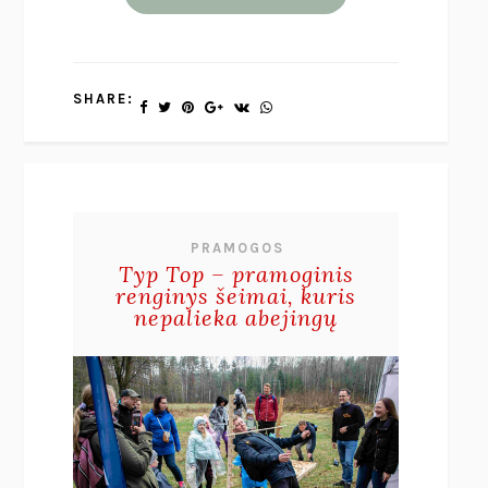
SHARE:
PRAMOGOS
Typ Top – pramoginis
renginys šeimai, kuris
nepalieka abejingų