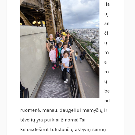
lia
uj
an
či
ų
m
a
m
ų
be
nd
ruomenė, manau, daugeliui mamyčių ir
tėvelių yra puikiai žinoma! Tai
keliasdešimt tūkstančių aktyvių šeimų