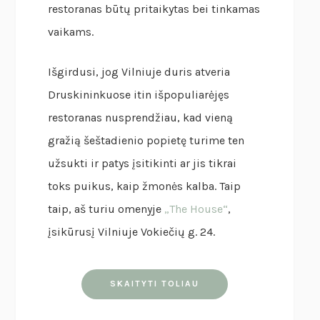
restoranas būtų pritaikytas bei tinkamas
vaikams.
Išgirdusi, jog Vilniuje duris atveria
Druskininkuose itin išpopuliarėjęs
restoranas nusprendžiau, kad vieną
gražią šeštadienio popietę turime ten
užsukti ir patys įsitikinti ar jis tikrai
toks puikus, kaip žmonės kalba. Taip
taip, aš turiu omenyje
„The House“
,
įsikūrusį Vilniuje Vokiečių g. 24.
SKAITYTI TOLIAU