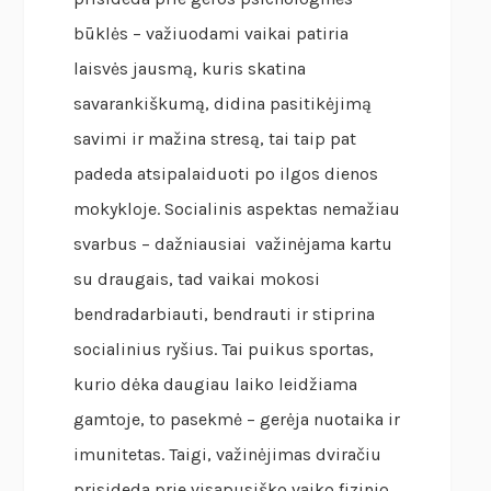
būklės – važiuodami vaikai patiria
laisvės jausmą, kuris skatina
savarankiškumą, didina pasitikėjimą
savimi ir mažina stresą, tai taip pat
padeda atsipalaiduoti po ilgos dienos
mokykloje. Socialinis aspektas nemažiau
svarbus – dažniausiai važinėjama kartu
su draugais, tad vaikai mokosi
bendradarbiauti, bendrauti ir stiprina
socialinius ryšius. Tai puikus sportas,
kurio dėka daugiau laiko leidžiama
gamtoje, to pasekmė – gerėja nuotaika ir
imunitetas. Taigi, važinėjimas dviračiu
prisideda prie visapusiško vaiko fizinio,