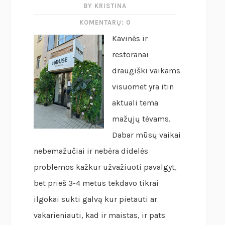
BY KRISTINA
KOMENTARŲ: 0
Kavinės ir
restoranai
draugiški vaikams
visuomet yra itin
aktuali tema
mažųjų tėvams.
Dabar mūsų vaikai
nebemažučiai ir nebėra didelės
problemos kažkur užvažiuoti pavalgyt,
bet prieš 3-4 metus tekdavo tikrai
ilgokai sukti galvą kur pietauti ar
vakarieniauti, kad ir maistas, ir pats