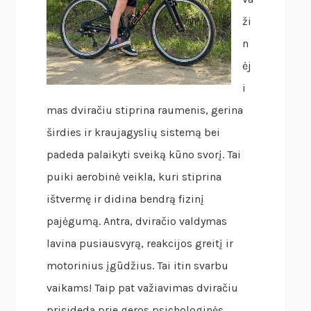
ži
n
ėj
i
mas dviračiu stiprina raumenis, gerina
širdies ir kraujagyslių sistemą bei
padeda palaikyti sveiką kūno svorį. Tai
puiki aerobinė veikla, kuri stiprina
ištvermę ir didina bendrą fizinį
pajėgumą. Antra, dviračio valdymas
lavina pusiausvyrą, reakcijos greitį ir
motorinius įgūdžius. Tai itin svarbu
vaikams! Taip pat važiavimas dviračiu
prisideda prie geros psichologinės