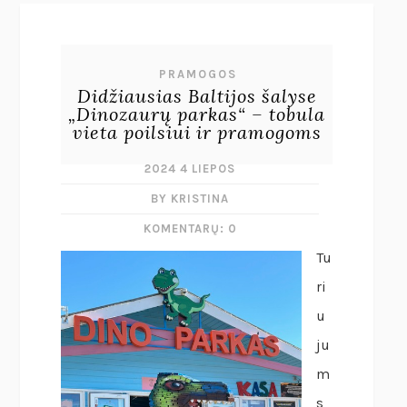
PRAMOGOS
Didžiausias Baltijos šalyse
„Dinozaurų parkas“ – tobula
vieta poilsiui ir pramogoms
2024 4 LIEPOS
BY KRISTINA
KOMENTARŲ: 0
Tu
ri
u
ju
m
s