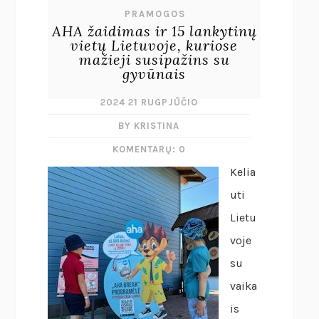
PRAMOGOS
AHA žaidimas ir 15 lankytinų
vietų Lietuvoje, kuriose
mažieji susipažins su
gyvūnais
2024 21 RUGPJŪČIO
BY KRISTINA
KOMENTARŲ: 0
Kelia
uti
Lietu
voje
su
vaika
is