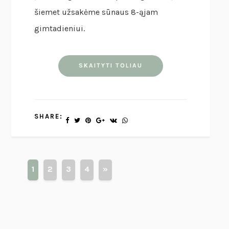
šiemet užsakėme sūnaus 8-ąjam
gimtadieniui.
SKAITYTI TOLIAU
SHARE:
1
2
3
4
»