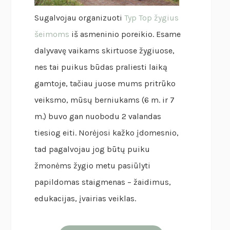
Sugalvojau organizuoti
Typ Top žygius
šeimoms
iš asmeninio poreikio. Esame
dalyvavę vaikams skirtuose žygiuose,
nes tai puikus būdas praliesti laiką
gamtoje, tačiau juose mums pritrūko
veiksmo, mūsų berniukams (6 m. ir 7
m.) buvo gan nuobodu 2 valandas
tiesiog eiti. Norėjosi kažko įdomesnio,
tad pagalvojau jog būtų puiku
žmonėms žygio metu pasiūlyti
papildomas staigmenas – žaidimus,
edukacijas, įvairias veiklas.