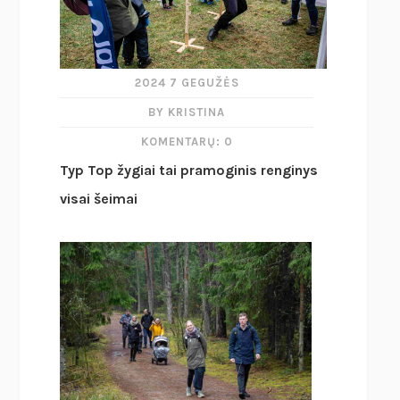
2024 7 GEGUŽĖS
BY KRISTINA
KOMENTARŲ: 0
Typ Top žygiai tai pramoginis renginys
visai šeimai