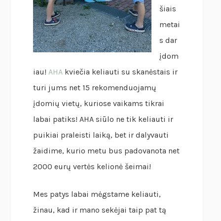
šiais
metai
s dar
įdom
iau!
AHA
kviečia keliauti su skanėstais ir
turi jums net 15 rekomenduojamų
įdomių vietų, kuriose vaikams tikrai
labai patiks! AHA siūlo ne tik keliauti ir
puikiai praleisti laiką, bet ir dalyvauti
žaidime, kurio metu bus padovanota net
2000 eurų vertės kelionė šeimai!
Mes patys labai mėgstame keliauti,
žinau, kad ir mano sekėjai taip pat tą