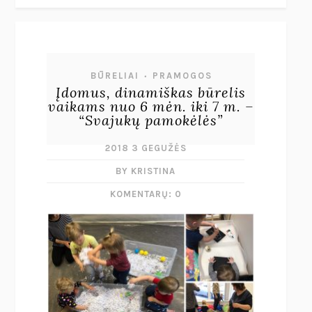
BŪRELIAI
PRAMOGOS
•
Įdomus, dinamiškas būrelis
vaikams nuo 6 mėn. iki 7 m. –
“Svajukų pamokėlės”
2018 3 GEGUŽĖS
BY KRISTINA
KOMENTARŲ: 0