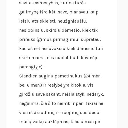
savitas asmenybes, kurios turės
galimybę išreikšti save, planavau kaip
leisiu atsiskleisti, neužgniaušiu,
neslopinsiu, skirsiu dėmesio, kiek tik
prireiks (gimus pirmagimiui supratau,
kad aš net nesuvokiau kiek dėmesio turi
skirti mama, nes nuolat budi kovinėje
parengtyje)…
Šiandien auginu pametinukus (24 mėn.
bei 6 mėn.) ir realybė yra kitokia, vis
girdžiu save sakant, neišlaistyk, nedaryk,
negalima, čia šito neimk ir pan. Tikrai ne
vien iš draudimų ir ribojimų susideda
mūsų vaikų auklėjimas, tačiau man jie