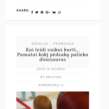
SHARE:
BŪRELIAI
PRAMOGOS
•
Kai leidi vaikui kurti…
Pamatai kokį pėdsaką palieka
dinozauras
2018 14 VASARIO
BY KRISTINA
KOMENTARŲ: 0