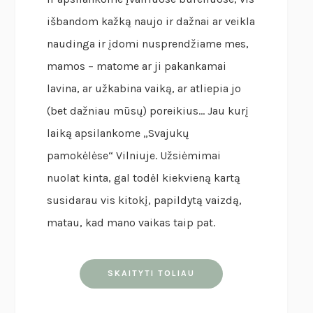
išbandom kažką naujo ir dažnai ar veikla
naudinga ir įdomi nusprendžiame mes,
mamos – matome ar ji pakankamai
lavina, ar užkabina vaiką, ar atliepia jo
(bet dažniau mūsų) poreikius… Jau kurį
laiką apsilankome „Svajukų
pamokėlėse“ Vilniuje. Užsiėmimai
nuolat kinta, gal todėl kiekvieną kartą
susidarau vis kitokį, papildytą vaizdą,
matau, kad mano vaikas taip pat.
SKAITYTI TOLIAU