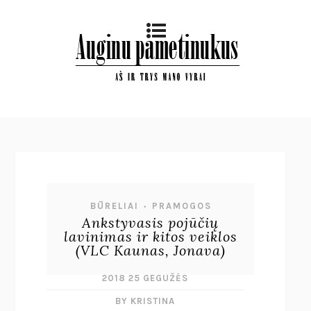
BŪRELIAI
PRAMOGOS
•
Ankstyvasis pojūčių
lavinimas ir kitos veiklos
(VLC Kaunas, Jonava)
2018 25 GEGUŽĖS
BY KRISTINA