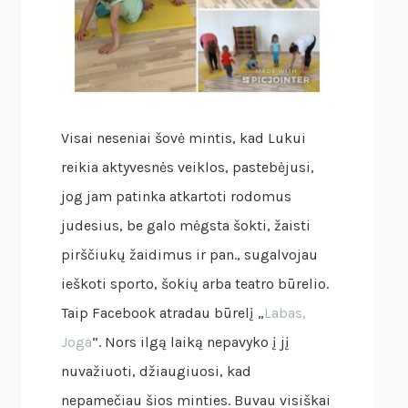
Visai neseniai šovė mintis, kad Lukui
reikia aktyvesnės veiklos, pastebėjusi,
jog jam patinka atkartoti rodomus
judesius, be galo mėgsta šokti, žaisti
pirščiukų žaidimus ir pan., sugalvojau
ieškoti sporto, šokių arba teatro būrelio.
Taip Facebook atradau būrelį „
Labas,
Joga
“. Nors ilgą laiką nepavyko į jį
nuvažiuoti, džiaugiuosi, kad
nepamečiau šios minties. Buvau visiškai