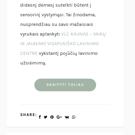
didesnį dėmesį sutelkti būtent į
sensorinį vystymąsi. Tai žinodama,
nusprendžiau su savo mažaisiais
vyrukais aplankyti
VLC KAUNAS – VAIKŲ
IR JAUNIMO VISAPUSIŠKO LAVINIMO
CENTRE
vykstantį pojūčių lavinimo
užsiėmimą.
SKAITYTI TOLIAU
SHARE: