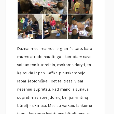
Dažnai mes, mamos, elgiamės taip, kaip
mums atrodo naudinga – tempiam savo
vaikus ten kur reikia, mokome daryti, tą
ką reikia ir pan. Kažkaip nuskambėjo
labai šabloniškai, bet tai tiesa. Visai
neseniai supratau, kad mano ir sūnaus
supratimas apie įdomų bei įsimintiną
būrelį – skiriasi. Mes su vaikais lankėme
ir apsilankome įvairiuose būreliuose, vis