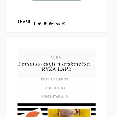
SHARE:
RŪBAI
Personalizuoti marškinėliai –
RYŽA LAPĖ
2018 16 LIEPOS
BY KRISTINA
KOMENTARŲ: 0