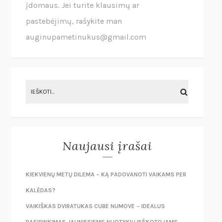
įdomaus. Jei turite klausimų ar
pastebėjimų, rašykite man
auginupametinukus@gmail.com
Naujausi įrašai
KIEKVIENŲ METŲ DILEMA – KĄ PADOVANOTI VAIKAMS PER
KALĖDAS?
VAIKIŠKAS DVIRATUKAS CUBE NUMOVE – IDEALUS
PASIRINKIMAS JAUNIESIEMS NUOTYKIŲ IEŠKOTOJAMS