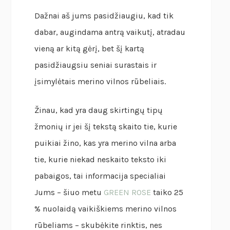
Dažnai aš jums pasidžiaugiu, kad tik
dabar, augindama antrą vaikutį, atradau
vieną ar kitą gėrį, bet šį kartą
pasidžiaugsiu seniai surastais ir
įsimylėtais merino vilnos rūbeliais.
Žinau, kad yra daug skirtingų tipų
žmonių ir jei šį tekstą skaito tie, kurie
puikiai žino, kas yra merino vilna arba
tie, kurie niekad neskaito teksto iki
pabaigos, tai informacija specialiai
Jums – šiuo metu
GREEN ROSE
taiko 25
% nuolaidą vaikiškiems merino vilnos
rūbeliams – skubėkite rinktis, nes