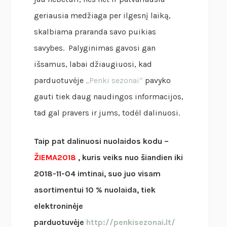
geriausia medžiaga per ilgesnį laiką,
skalbiama praranda savo puikias
savybes. Palyginimas gavosi gan
išsamus, labai džiaugiuosi, kad
parduotuvėje
„Penki sezonai“
pavyko
gauti tiek daug naudingos informacijos,
tad gal pravers ir jums, todėl dalinuosi.
Taip pat dalinuosi nuolaidos kodu –
ŽIEMA2018
, kuris veiks nuo šiandien iki
2018-11-04 imtinai, suo juo visam
asortimentui 10 % nuolaida, tiek
elektroninėje
parduotuvėje
http://penkisezonai.lt/