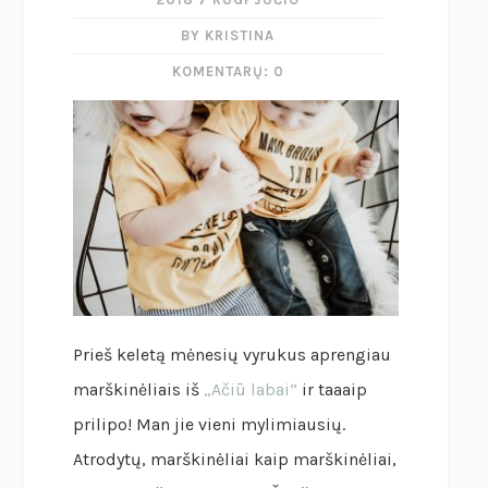
BY KRISTINA
KOMENTARŲ: 0
Prieš keletą mėnesių vyrukus aprengiau
marškinėliais iš
„Ačiū labai“
ir taaaip
prilipo! Man jie vieni mylimiausių.
Atrodytų, marškinėliai kaip marškinėliai,