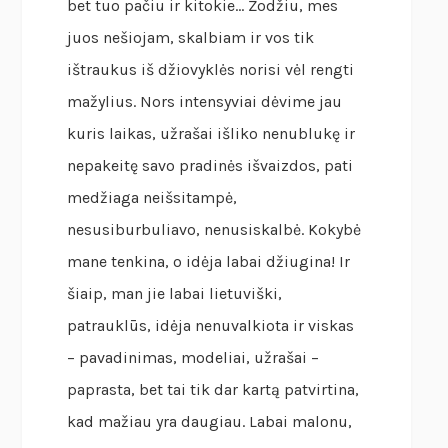
bet tuo pačiu ir kitokie… Žodžiu, mes
juos nešiojam, skalbiam ir vos tik
ištraukus iš džiovyklės norisi vėl rengti
mažylius. Nors intensyviai dėvime jau
kuris laikas, užrašai išliko nenublukę ir
nepakeitę savo pradinės išvaizdos, pati
medžiaga neišsitampė,
nesusiburbuliavo, nenusiskalbė. Kokybė
mane tenkina, o idėja labai džiugina! Ir
šiaip, man jie labai lietuviški,
patrauklūs, idėja nenuvalkiota ir viskas
– pavadinimas, modeliai, užrašai –
paprasta, bet tai tik dar kartą patvirtina,
kad mažiau yra daugiau. Labai malonu,