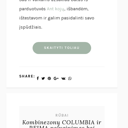
parduotuvės
Ant kojų
, išbandėm,
ištestavom ir galim pasidalinti savo
įspūdžiais.
SKAITYTI TOLIAU
SHARE:
RŪBAI
Kombinezonų COLUMBIA ir
REIMA palyginimas bei