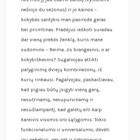
nešiojo du sezonus) ir jo kainos –
kokybės santykis man pasirodė geras
bei priimtinas. Pradėjus ieškoti suradau
dar vieną prekės ženklą, kuris mane
sudomino – Reima. Jis brangesnis, o ar
kokybiškesnis? Sugalvojau atlikti
palyginimą dviejų kombinezonų, iš
kurių rinkausi. Pagalvojau, paskaičiavau,
kad pigiau būtų įsigyti vieną gerą,
nesutrinamą, nesupurvinamą ir
nesušlampantį, kad galėtų eiti kaip
kareivis visomis oro sąlygomis. Tokio
funkcionalumo ir universalumo, dėvėti
jau nebeturi, nes net ir patvariausia