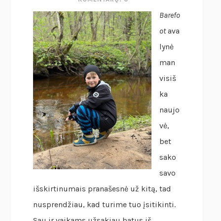
Barefo
ot
ava
lynė
man
visiš
ka
naujo
vė,
bet
sako
savo
išskirtinumais pranašesnė už kitą, tad
nusprendžiau, kad turime tuo įsitikinti.
Sau ir vaikams užsakiau batus iš