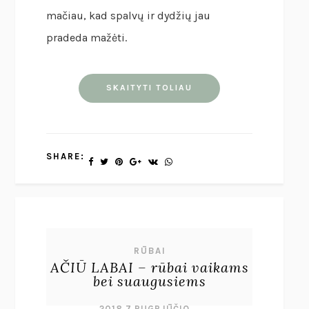
mačiau, kad spalvų ir dydžių jau
pradeda mažėti.
SKAITYTI TOLIAU
SHARE:
RŪBAI
AČIŪ LABAI – rūbai vaikams
bei suaugusiems
2018 7 RUGPJŪČIO