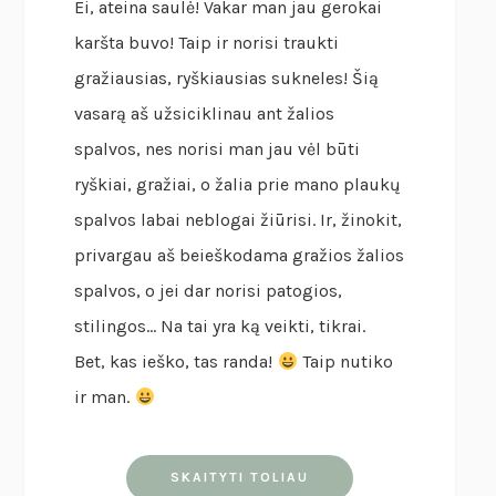
Ei, ateina saulė! Vakar man jau gerokai
karšta buvo! Taip ir norisi traukti
gražiausias, ryškiausias sukneles! Šią
vasarą aš užsiciklinau ant žalios
spalvos, nes norisi man jau vėl būti
ryškiai, gražiai, o žalia prie mano plaukų
spalvos labai neblogai žiūrisi. Ir, žinokit,
privargau aš beieškodama gražios žalios
spalvos, o jei dar norisi patogios,
stilingos… Na tai yra ką veikti, tikrai.
Bet, kas ieško, tas randa!
Taip nutiko
ir man.
SKAITYTI TOLIAU