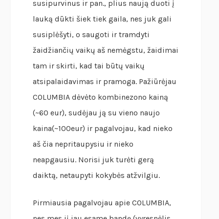
susipurvinus ir pan., plius naują duoti į
lauką dūkti šiek tiek gaila, nes juk gali
susiplėšyti, o saugoti ir tramdyti
žaidžiančių vaikų aš nemėgstu, žaidimai
tam ir skirti, kad tai būtų vaikų
atsipalaidavimas ir pramoga. Pažiūrėjau
COLUMBIA dėvėto kombinezono kainą
(~60 eur), sudėjau ją su vieno naujo
kaina(~100eur) ir pagalvojau, kad nieko
aš čia nepritaupysiu ir nieko
neapgausiu. Norisi juk turėti gerą
daiktą, netaupyti kokybės atžvilgiu.
Pirmiausia pagalvojau apie COLUMBIA,
nes mes jį jau esame bandę (vyresnėlis