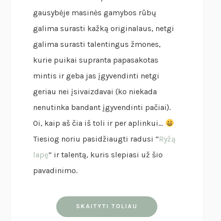
gausybėje masinės gamybos rūbų
galima surasti kažką originalaus, netgi
galima surasti talentingus žmones,
kurie puikai supranta papasakotas
mintis ir geba jas įgyvendinti netgi
geriau nei įsivaizdavai (ko niekada
nenutinka bandant įgyvendinti pačiai).
Oi, kaip aš čia iš toli ir per aplinkui…
Tiesiog noriu pasidžiaugti radusi “
Ryžą
lapę
” ir talentą, kuris slepiasi už šio
pavadinimo.
SKAITYTI TOLIAU