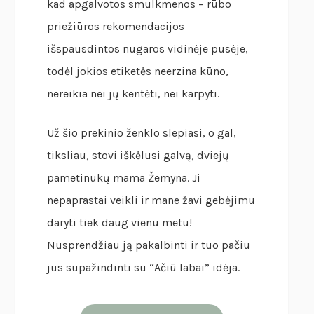
kad apgalvotos smulkmenos – rūbo
priežiūros rekomendacijos
išspausdintos nugaros vidinėje pusėje,
todėl jokios etiketės neerzina kūno,
nereikia nei jų kentėti, nei karpyti.
Už šio prekinio ženklo slepiasi, o gal,
tiksliau, stovi iškėlusi galvą, dviejų
pametinukų mama Žemyna. Ji
nepaprastai veikli ir mane žavi gebėjimu
daryti tiek daug vienu metu!
Nusprendžiau ją pakalbinti ir tuo pačiu
jus supažindinti su “Ačiū labai” idėja.