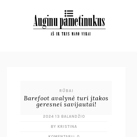
RŪBAI
Barefoot avalynė turi įtakos
geresnei savijautai!
2024 13 BALANDŽIO
BY KRISTINA
KOMENTARŲ: 0