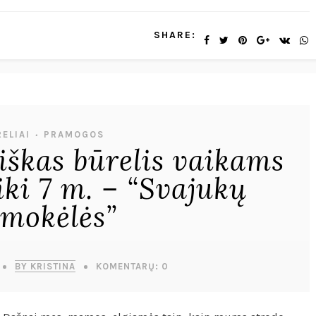
SHARE:
ELIAI
PRAMOGOS
•
škas būrelis vaikams
iki 7 m. – “Svajukų
mokėlės”
BY KRISTINA
KOMENTARŲ: 0