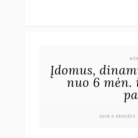
BŪR
Įdomus, dinami
nuo 6 mėn. 
pa
2018 3 GEGUŽĖS