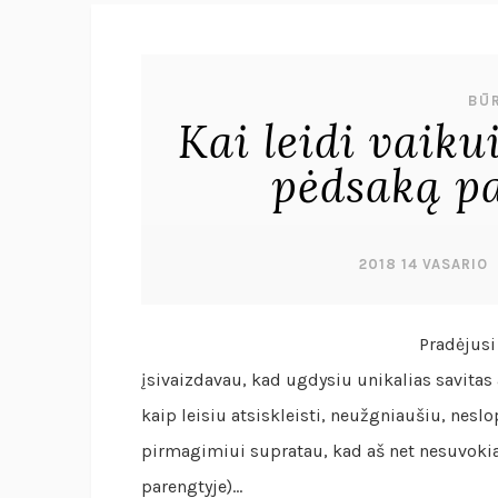
BŪR
Kai leidi vaik
pėdsaką pa
2018 14 VASARIO
Pradėjusi
įsivaizdavau, kad ugdysiu unikalias savitas
kaip leisiu atsiskleisti, neužgniaušiu, nesl
pirmagimiui supratau, kad aš net nesuvokia
parengtyje)…