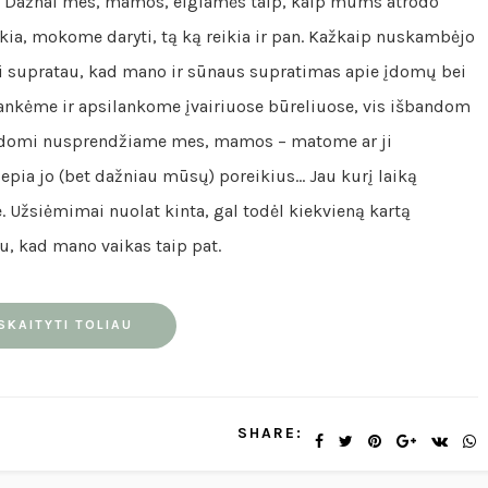
Dažnai mes, mamos, elgiamės taip, kaip mums atrodo
kia, mokome daryti, tą ką reikia ir pan. Kažkaip nuskambėjo
niai supratau, kad mano ir sūnaus supratimas apie įdomų bei
s lankėme ir apsilankome įvairiuose būreliuose, vis išbandom
ir įdomi nusprendžiame mes, mamos – matome ar ji
iepia jo (bet dažniau mūsų) poreikius… Jau kurį laiką
 Užsiėmimai nuolat kinta, gal todėl kiekvieną kartą
u, kad mano vaikas taip pat.
SKAITYTI TOLIAU
SHARE: