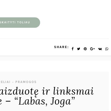
SKAITYTI TOLIAU
SHARE:
ELIAI
PRAMOGOS
•
aizduotę ir linksmai
 – “Labas, Joga”