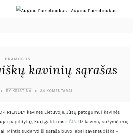
PRAMOGOS
iškų kavinių sąrašas
BY KRISTINA
24 KOMENTARAI
D-FRIENDLY kavines Lietuvoje. Jūsų patogumui kavinės
ai papildytų), kurį galite rasti
ČIA
. Už kavinių sužymėjimą
ai. Mintis sudaryti šį sąrašą buvo labai savanaudiška –