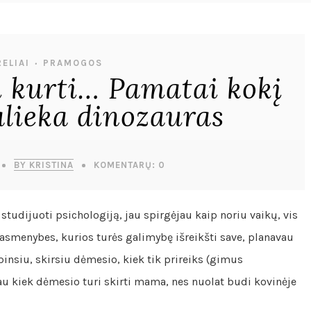
ELIAI
PRAMOGOS
•
ui kurti… Pamatai kokį
lieka dinozauras
BY KRISTINA
KOMENTARŲ: 0
 studijuoti psichologiją, jau spirgėjau kaip noriu vaikų, vis
 asmenybes, kurios turės galimybę išreikšti save, planavau
opinsiu, skirsiu dėmesio, kiek tik prireiks (gimus
u kiek dėmesio turi skirti mama, nes nuolat budi kovinėje