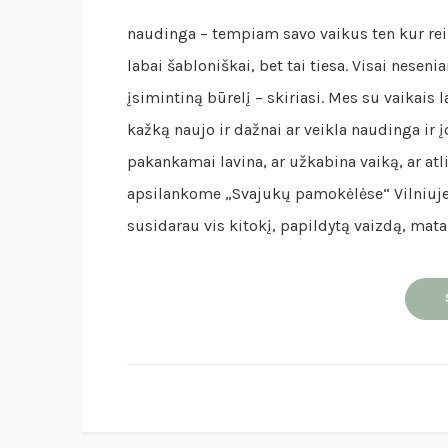
naudinga – tempiam savo vaikus ten kur rei
labai šabloniškai, bet tai tiesa. Visai nese
įsimintiną būrelį – skiriasi. Mes su vaikai
kažką naujo ir dažnai ar veikla naudinga 
pakankamai lavina, ar užkabina vaiką, ar atl
apsilankome „Svajukų pamokėlėse“ Vilniuje.
susidarau vis kitokį, papildytą vaizdą, mata