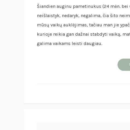
Šiandien auginu pametinukus (24 mėn. bei 6 m
neišlaistyk, nedaryk, negalima, čia šito nei
mūsų vaikų auklėjimas, tačiau man jie ypač r
kurioje reikia gan dažnai stabdyti vaiką, ma
galima vaikams leisti daugiau.