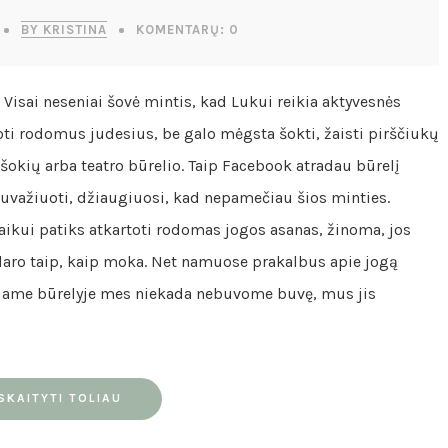
BY KRISTINA
KOMENTARŲ: 0
Visai neseniai šovė mintis, kad Lukui reikia aktyvesnės
toti rodomus judesius, be galo mėgsta šokti, žaisti pirščiukų
 šokių arba teatro būrelio. Taip Facebook atradau būrelį
į nuvažiuoti, džiaugiuosi, kad nepamečiau šios minties.
aikui patiks atkartoti rodomas jogos asanas, žinoma, jos
ir daro taip, kaip moka. Net namuose prakalbus apie jogą
okiame būrelyje mes niekada nebuvome buvę, mus jis
SKAITYTI TOLIAU