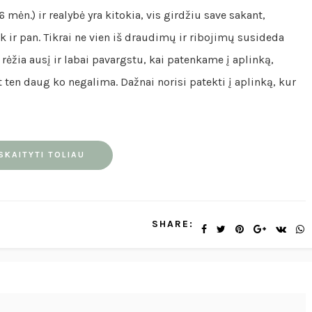
ėn.) ir realybė yra kitokia, vis girdžiu save sakant,
mk ir pan. Tikrai ne vien iš draudimų ir ribojimų susideda
ėžia ausį ir labai pavargstu, kai patenkame į aplinką,
t ten daug ko negalima. Dažnai norisi patekti į aplinką, kur
SKAITYTI TOLIAU
SHARE: