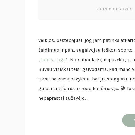
2018 8 GEGUŽĖS
veiklos, pastebėjusi, jog jam patinka atkar
žaidimus ir pan., sugalvojau ieškoti sporto,
„
Labas, Joga
“. Nors ilgą laiką nepavyko į j
Buvau visiškai teisi galvodama, kad mano v
tikrai ne visos pavyksta, bet jis stengiasi 
gulasi ant žemės ir rodo ką išmokęs. 😀 T
nepaprastai sužavėjo…