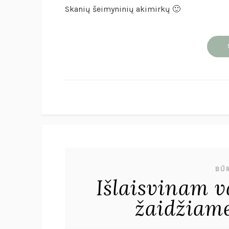
Skanių šeimyninių akimirkų 🙂
BŪR
Išlaisvinam v
žaidžiame