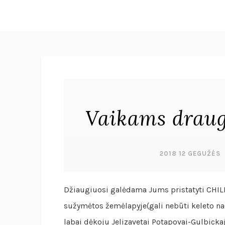
Vaikams draug
2018 12 GEGUŽĖS
Džiaugiuosi galėdama Jums pristatyti CHIL
sužymėtos žemėlapyje(gali nebūti keleto nauj
labai dėkoju Jelizavetai Potapovai-Gulbickaj