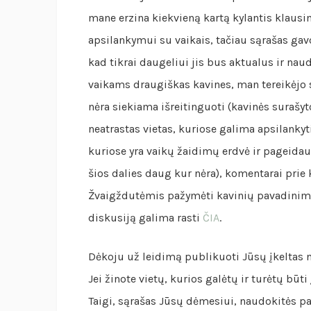
mane erzina kiekvieną kartą kylantis klausi
apsilankymui su vaikais, tačiau sąrašas gavo
kad tikrai daugeliui jis bus aktualus ir na
vaikams draugiškas kavines, man tereikėjo s
nėra siekiama išreitinguoti (kavinės surašyto
neatrastas vietas, kuriose galima apsilankyt
kuriose yra vaikų žaidimų erdvė ir pageidau
šios dalies daug kur nėra), komentarai prie
Žvaigždutėmis pažymėti kavinių pavadinimai
diskusiją galima rasti
ČIA
.
Dėkoju už leidimą publikuoti Jūsų įkeltas 
Jei žinote vietų, kurios galėtų ir turėtų būt
Taigi, sąrašas Jūsų dėmesiui, naudokitės pač