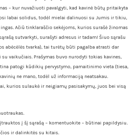
mas – kur nuvažiuoti pavalgyti, kad kavinė būtų pritaikyta
si labai solidus, todėl mielai dalinuosi su Jumis ir tikiu,
udingas. Ačiū tinklaraščio sekėjoms, kurios surašė žinomas
ąrašą sutvarkyti, surašyti adresus ir tadam! Šiuo sąrašu
s abėcėlės tvarka), tai turėtų būti pagalba atrasti dar
i su vaikučiais. Prašymas buvo nurodyti tokias kavines,
tina patogi kūdikių pervystymo, pamaitinimo vieta (tiesa,
 kavinių ne mano, todėl už informaciją neatsakau.
, kurios sulaukė ir neigiamų pasisakymų, juos bei visą
nuotraukas.
i įtrauktos į šį sąrašą – komentuokite – būtinai papildysiu.
ios ir dalinkitės su kitais.