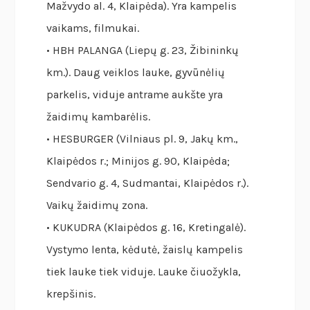
Mažvydo al. 4, Klaipėda). Yra kampelis
vaikams, filmukai.
• HBH PALANGA (Liepų g. 23, Žibininkų
km.). Daug veiklos lauke, gyvūnėlių
parkelis, viduje antrame aukšte yra
žaidimų kambarėlis.
• HESBURGER (Vilniaus pl. 9, Jakų km.,
Klaipėdos r.; Minijos g. 90, Klaipėda;
Sendvario g. 4, Sudmantai, Klaipėdos r.).
Vaikų žaidimų zona.
• KUKUDRA (Klaipėdos g. 16, Kretingalė).
Vystymo lenta, kėdutė, žaislų kampelis
tiek lauke tiek viduje. Lauke čiuožykla,
krepšinis.