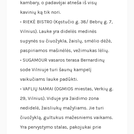
kambary, o padavėjai atneša iš visų
kavinių ką tik nori.
• RIEKĖ BISTRO (Kęstučio g. 38/ Bebrų g. 7,
Vilnius). Lauke yra didelės medinės
supynės su čiuožykla, žaislų, smėlio dėžė,
paspiriamos mašinėlės, vežimukas lėlių.
• SUGAMOUR vasaros terasa Bernardinų
sode Vilniuje turi šaunų kampelį
vaikučiams lauke padūkti.
• VAFLIŲ NAMAI (OGMIOS miestas, Verkių g.
29, Vilnius). Viduje yra žaidimo zona
nedidelė, žaisliukų mažyliams. Jie turi
čiuožyklą, gultukus mažesniems vaikams.
Yra pervystymo stalas, pakojukai prie