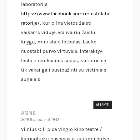
laboratorija
https://www.facebook.com/miestolabo
ratorija/
, kur pilna vietos žaisti
vaikams viduje. yra įvairių žaislų,
knygų, mini stalo fotbolas. Lauke
nuostabi purvo virtuvėlė, interaktyvi
lenta ir edukacinis sodas, kuriame ne
tik vakai gali susipažinti su vietiniais
augalais.
ATSAKYTI
AGNE
2019 8 sausio at 19:12
Vilnius Cili pica Vingio kino teatre /
kamuoliuku baseinas ir zaidimu erdve