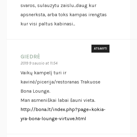
svaros, sulauzytu zaislu..daug kur
apsnerksta, arba toks kampas irengtas
kur visi paltus kabinasi..
ATSAKYTI
GIEDRĖ
2019 9 sausio at 11:54
Vaikų kampelį turi ir
kavinė/picerija/restoranas Trakuose
Bona Lounge.
Man asmeniškai labai šauni vieta.
http://bona.lt/index.php?page=kokia-
yra-bona-lounge-virtuve.html