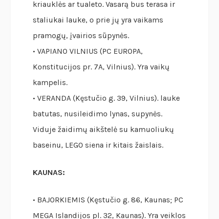
kriauklės ar tualeto. Vasarą bus terasa ir
staliukai lauke, o prie jų yra vaikams
pramogų, įvairios sūpynės.
• VAPIANO VILNIUS (PC EUROPA,
Konstitucijos pr. 7A, Vilnius). Yra vaikų
kampelis.
• VERANDA (Kęstučio g. 39, Vilnius). lauke
batutas, nusileidimo lynas, supynės.
Viduje žaidimų aikštelė su kamuoliukų
baseinu, LEGO siena ir kitais žaislais.
KAUNAS:
• BAJORKIEMIS (Kęstučio g. 86, Kaunas; PC
MEGA Islandijos pl. 32, Kaunas). Yra veiklos