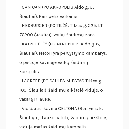
• CAN CAN (PC AKROPOLIS Aido g. 8,
Šiauliai). Kampelis vaikams.
• HESBURGER (PC TILŽĖ, Tilžės g. 225, LT-
76200 Šiauliai). Vaikų žaidimų zona.
• KATPEDĖLĖ* (PC AKROPOLIS Aido g. 8,
Šiauliai). Netoli yra pervystymo kambarys,
o pačioje kavinėje vaikų žaidimų
kampelis.
• LACREPE (PC SAULĖS MIESTAS Tilžės g.
109, Šiauliai). žaidimų aikštelė viduje, o
vasarą ir lauke.
• Viešbutis-kavinė GELTONA (Beržynės k.,
Šiaulių r.). Lauke batutų žaidimų aikštelė,
viduje mažas žaidimų kampelis.