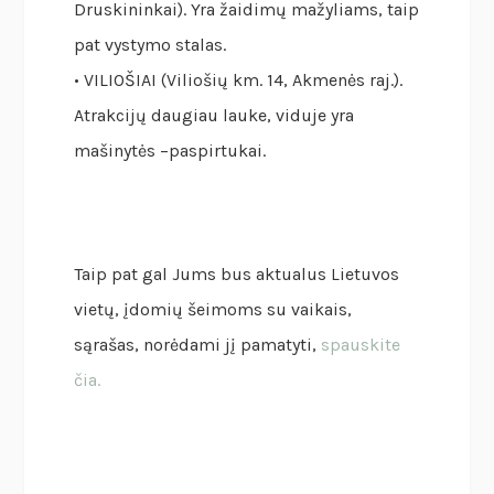
Druskininkai). Yra žaidimų mažyliams, taip
pat vystymo stalas.
• VILIOŠIAI (Viliošių km. 14, Akmenės raj.).
Atrakcijų daugiau lauke, viduje yra
mašinytės –paspirtukai.
Taip pat gal Jums bus aktualus Lietuvos
vietų, įdomių šeimoms su vaikais,
sąrašas, norėdami jį pamatyti,
spauskite
čia.