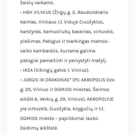
žaislų vaikams.
• HBH VILNIUS (Žirgų g. 2, Raudondvario
kaimas, Vilniaus r.). Viduje čiuožyklos,
karstynės, kamuoliukų baseinas, virtuvėlė,
piešimas. Patogus ir tvarkingas mamos-
vaiko kambarėlis, kuriame galima
patogiai pamaitinti ir pervystyti mažylį.
• IKEA (Vikingų gatvė 1, Vilnius).
• JURGIS IR DRAKONAS* (PC AKROPOLIS Ozo
g. 25, Vilnius ir OGMIOS miestas, Šeimos
aikštė 6, Verkių g. 29, Vilnius). AKROPOLYJE
yra virtuvėlė, čiuožykla, knygučių ir t.t.
OGMIOS mieste – papildomai lauko
žaidimų aikštelė.