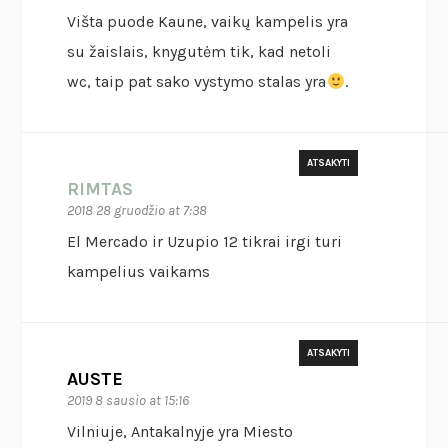
Višta puode Kaune, vaikų kampelis yra
su žaislais, knygutėm tik, kad netoli
wc, taip pat sako vystymo stalas yra
.
ATSAKYTI
RIMTAS
2018 28 gruodžio at 7:38
El Mercado ir Uzupio 12 tikrai irgi turi
kampelius vaikams
ATSAKYTI
AUSTE
2019 8 sausio at 15:16
Vilniuje, Antakalnyje yra Miesto