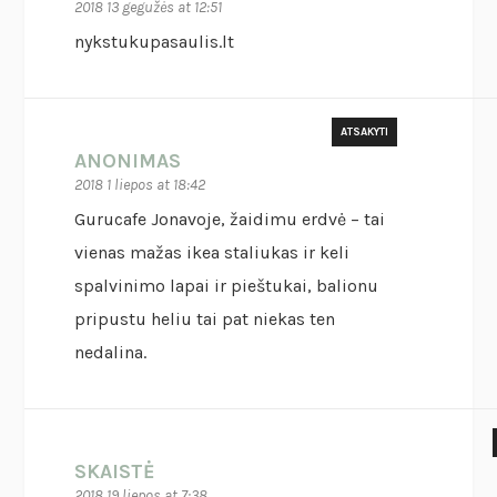
2018 13 gegužės at 12:51
nykstukupasaulis.lt
ATSAKYTI
ANONIMAS
2018 1 liepos at 18:42
Gurucafe Jonavoje, žaidimu erdvė – tai
vienas mažas ikea staliukas ir keli
spalvinimo lapai ir pieštukai, balionu
pripustu heliu tai pat niekas ten
nedalina.
SKAISTĖ
2018 19 liepos at 7:38