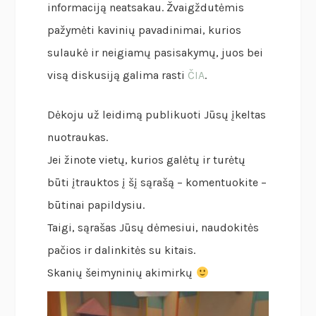
informaciją neatsakau. Žvaigždutėmis
pažymėti kavinių pavadinimai, kurios
sulaukė ir neigiamų pasisakymų, juos bei
visą diskusiją galima rasti
ČIA
.
Dėkoju už leidimą publikuoti Jūsų įkeltas
nuotraukas.
Jei žinote vietų, kurios galėtų ir turėtų
būti įtrauktos į šį sąrašą – komentuokite –
būtinai papildysiu.
Taigi, sąrašas Jūsų dėmesiui, naudokitės
pačios ir dalinkitės su kitais.
Skanių šeimyninių akimirkų