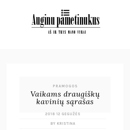
PRAMOGOS
Vaikams draugiškų
kavinių sąrašas
2018 12 GEGUŽĖS
BY KRISTINA