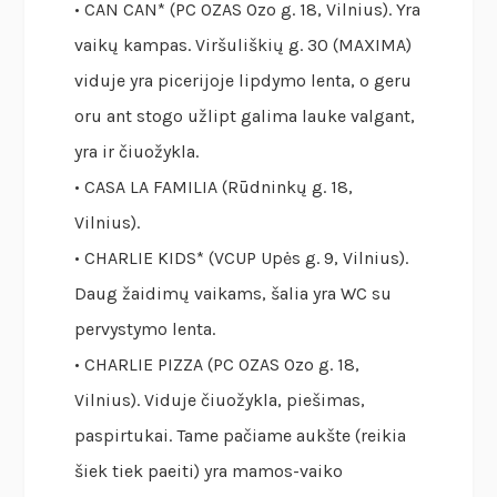
• CAN CAN* (PC OZAS Ozo g. 18, Vilnius). Yra
vaikų kampas. Viršuliškių g. 30 (MAXIMA)
viduje yra picerijoje lipdymo lenta, o geru
oru ant stogo užlipt galima lauke valgant,
yra ir čiuožykla.
• CASA LA FAMILIA (Rūdninkų g. 18,
Vilnius).
• CHARLIE KIDS* (VCUP Upės g. 9, Vilnius).
Daug žaidimų vaikams, šalia yra WC su
pervystymo lenta.
• CHARLIE PIZZA (PC OZAS Ozo g. 18,
Vilnius). Viduje čiuožykla, piešimas,
paspirtukai. Tame pačiame aukšte (reikia
šiek tiek paeiti) yra mamos-vaiko