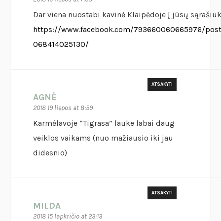
Dar viena nuostabi kavinė Klaipėdoje į jūsų sąrašiu
https://www.facebook.com/793660060665976/pos
068414025130/
ATSAKYTI
AGNĖ
2018 19 liepos at 8:59
Karmėlavoje “Tigrasa” lauke labai daug
veiklos vaikams (nuo mažiausio iki jau
didesnio)
ATSAKYTI
MILDA
2018 15 lapkričio at 23:13