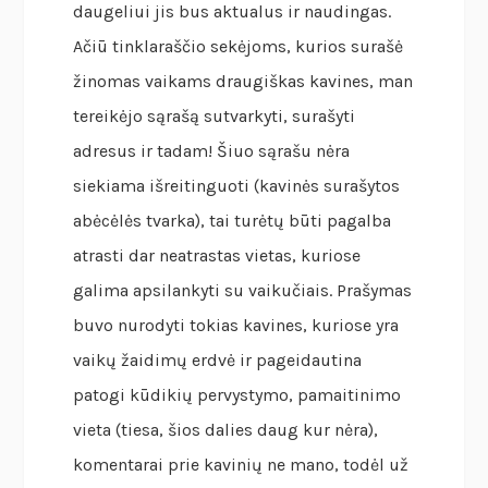
daugeliui jis bus aktualus ir naudingas.
Ačiū tinklaraščio sekėjoms, kurios surašė
žinomas vaikams draugiškas kavines, man
tereikėjo sąrašą sutvarkyti, surašyti
adresus ir tadam! Šiuo sąrašu nėra
siekiama išreitinguoti (kavinės surašytos
abėcėlės tvarka), tai turėtų būti pagalba
atrasti dar neatrastas vietas, kuriose
galima apsilankyti su vaikučiais. Prašymas
buvo nurodyti tokias kavines, kuriose yra
vaikų žaidimų erdvė ir pageidautina
patogi kūdikių pervystymo, pamaitinimo
vieta (tiesa, šios dalies daug kur nėra),
komentarai prie kavinių ne mano, todėl už