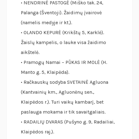
• NENDRINĖ PASTOGĖ (Miško tak. 24,
Palanga (Šventoji). Žaidimų įvairovė
(namelis medyje ir kt.).
• OLANDO KEPURĖ (Krikštų 5, Karklė).
Žaislų kampelis, o lauke visa žaidimo
aikštelė.
• Pramogų Namai – PŪKAS IR MOLĖ (H.
Manto g. 5, Klaipėda).
• Račkauskų sodyba SVETAINĖ Agluona
(Kantvainių km., Agluonėnų sen.,
Klaipėdos r.). Turi vaikų kambarį, bet
paslauga mokama ir tik savaitgaliais.
• RADAILIŲ DVARAS (Pušyno g. 9, Radailiai,
Klaipėdos raj.).