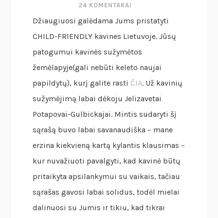
24 KOMENTARAI
Džiaugiuosi galėdama Jums pristatyti
CHILD-FRIENDLY kavines Lietuvoje. Jūsų
patogumui kavinės sužymėtos
žemėlapyje(gali nebūti keleto naujai
papildytų), kurį galite rasti
ČIA
. Už kavinių
sužymėjimą labai dėkoju Jelizavetai
Potapovai-Gulbickajai. Mintis sudaryti šį
sąrašą buvo labai savanaudiška – mane
erzina kiekvieną kartą kylantis klausimas –
kur nuvažiuoti pavalgyti, kad kavinė būtų
pritaikyta apsilankymui su vaikais, tačiau
sąrašas gavosi labai solidus, todėl mielai
dalinuosi su Jumis ir tikiu, kad tikrai