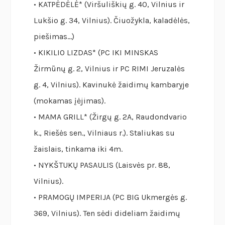
• KATPĖDĖLĖ* (Viršuliškių g. 40, Vilnius ir
Lukšio g. 34, Vilnius). Čiuožykla, kaladėlės,
piešimas…)
• KIKILIO LIZDAS* (PC IKI MINSKAS
Žirmūnų g. 2, Vilnius ir PC RIMI Jeruzalės
g. 4, Vilnius). Kavinukė žaidimų kambaryje
(mokamas įėjimas).
• MAMA GRILL* (Žirgų g. 2A, Raudondvario
k., Riešės sen., Vilniaus r.). Staliukas su
žaislais, tinkama iki 4m.
• NYKŠTUKŲ PASAULIS (Laisvės pr. 88,
Vilnius).
• PRAMOGŲ IMPERIJA (PC BIG Ukmergės g.
369, Vilnius). Ten sėdi dideliam žaidimų