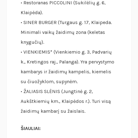
• Restoranas PICCOLINI (Sukilėlių g. 6,
Klaipėda).
• SINER BURGER (Turgaus g. 17, Klaipeda.
Minimali vaikų žaidimų zona (keletas
knygučių).
• VIENKIEMIS* (Vienkiemio g. 3, Padvarių
k., Kretingos raj., Palanga). Yra pervystymo
kambarys ir žaidimų kampelis, kiemelis
su čiuožyklom, supynėm.
• ŽALIASIS SLĖNIS (Jungtinė g. 2,
Aukštkiemių km., Klaipėdos r.). Turi visą
žaidimų kambarį su žaislais.
ŠIAULIAI: