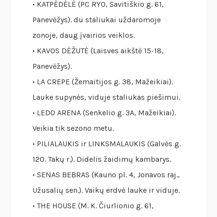
• KATPĖDĖLĖ (PC RYO, Savitiškio g. 61,
Panevėžys). du staliukai uždaromoje
zonoje, daug įvairios veiklos.
• KAVOS DĖŽUTĖ (Laisves aikštė 15-18,
Panevėžys).
• LA CREPE (Žemaitijos g. 38, Mažeikiai).
Lauke supynės, viduje staliukas piešimui.
• LEDO ARENA (Senkelio g. 3A, Mažeikiai).
Veikia tik sezono metu.
• PILIALAUKIS ir LINKSMALAUKIS (Galvės g.
120. Takų r.). Didelis žaidimų kambarys.
• SENAS BEBRAS (Kauno pl. 4, Jonavos raj.,
Užusalių sen.). Vaikų erdvė lauke ir viduje.
• THE HOUSE (M. K. Čiurlionio g. 61,