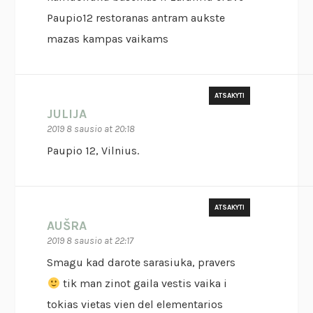
Paupio12 restoranas antram aukste
mazas kampas vaikams
ATSAKYTI
JULIJA
2019 8 sausio at 20:18
Paupio 12, Vilnius.
ATSAKYTI
AUŠRA
2019 8 sausio at 22:17
Smagu kad darote sarasiuka, pravers
tik man zinot gaila vestis vaika i
tokias vietas vien del elementarios