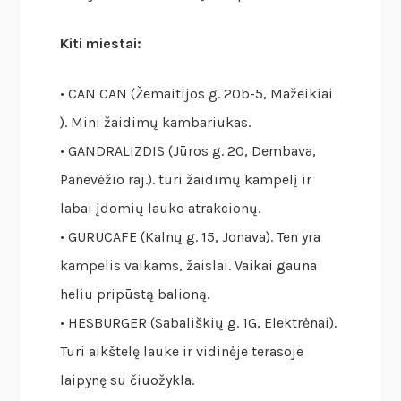
Kiti miestai:
• CAN CAN (Žemaitijos g. 20b-5, Mažeikiai
). Mini žaidimų kambariukas.
• GANDRALIZDIS (Jūros g. 20, Dembava,
Panevėžio raj.). turi žaidimų kampelį ir
labai įdomių lauko atrakcionų.
• GURUCAFE (Kalnų g. 15, Jonava). Ten yra
kampelis vaikams, žaislai. Vaikai gauna
heliu pripūstą balioną.
• HESBURGER (Sabališkių g. 1G, Elektrėnai).
Turi aikštelę lauke ir vidinėje terasoje
laipynę su čiuožykla.