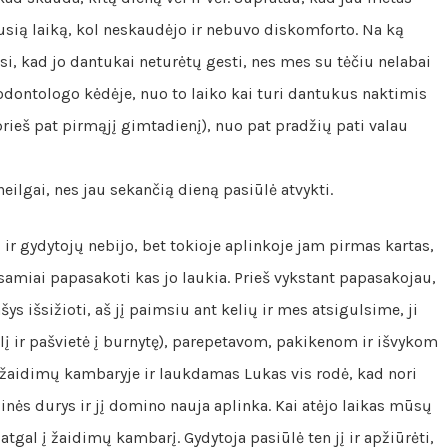
ausią laiką, kol neskaudėjo ir nebuvo diskomforto. Na ką
usi, kad jo dantukai neturėtų gesti, nes mes su tėčiu nelabai
dontologo kėdėje, nuo to laiko kai turi dantukus naktimis
rieš pat pirmąjį gimtadienį), nuo pat pradžių pati valau
eilgai, nes jau sekančią dieną pasiūlė atvykti.
 ir gydytojų nebijo, bet tokioje aplinkoje jam pirmas kartas,
amiai papasakoti kas jo laukia. Prieš vykstant papasakojau,
ys išsižioti, aš jį paimsiu ant kelių ir mes atsigulsime, ji
ėlį ir pašvietė į burnytę), parepetavom, pakikenom ir išvykom
me žaidimų kambaryje ir laukdamas Lukas vis rodė, kad nori
klinės durys ir jį domino nauja aplinka. Kai atėjo laikas mūsų
si atgal į žaidimų kambarį.
Gydytoja pasiūlė ten jį ir apžiūrėti,