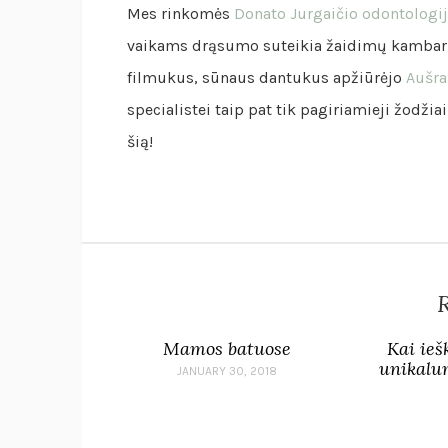
Mes rinkomės
Donato Jurgaičio odontologij
vaikams drąsumo suteikia žaidimų kambar
filmukus, sūnaus dantukus apžiūrėjo
Aušra
specialistei taip pat tik pagiriamieji žodžia
šią!
R
Mamos batuose
Kai ieš
unikalum
JANUARY 30, 2018