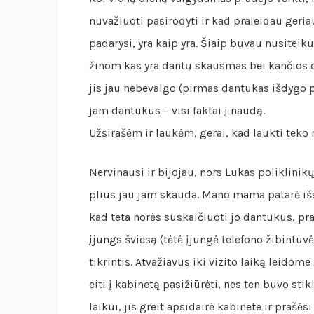
nuvažiuoti pasirodyti ir kad praleidau geri
padarysi, yra kaip yra. Šiaip buvau nusiteik
žinom kas yra dantų skausmas bei kančios o
jis jau nebevalgo (pirmas dantukas išdygo p
jam dantukus – visi faktai į naudą.
Užsirašėm ir laukėm, gerai, kad laukti teko n
Nervinausi ir bijojau, nors Lukas poliklinikų
plius jau jam skauda. Mano mama patarė išs
kad teta norės suskaičiuoti jo dantukus, praš
įjungs šviesą (tėtė įjungė telefono žibintuv
tikrintis. Atvažiavus iki vizito laiką leido
eiti į kabinetą pasižiūrėti, nes ten buvo sti
laikui, jis greit apsidairė kabinete ir prašė