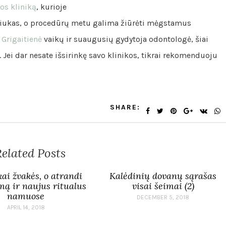
os kliniką
, kurioje
iukas, o procedūrų metu galima žiūrėti mėgstamus
 Grigaitienė
vaikų ir suaugusių gydytoja odontologė, šiai
i. Jei dar nesate išsirinkę savo klinikos, tikrai rekomenduoju
SHARE:
elated Posts
kai žvakės, o atrandi
Kalėdinių dovanų sąrašas
ą ir naujus ritualus
visai šeimai (2)
namuose
DECEMBER 5, 2018
APRIL 14, 2018