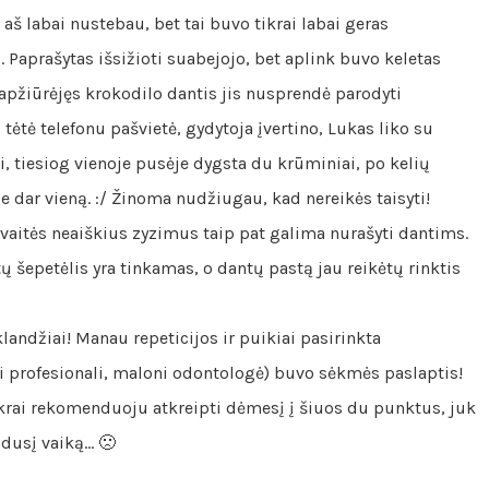
aš labai nustebau, bet tai buvo tikrai labai geras
 Paprašytas išsižioti suabejojo, bet aplink buvo keletas
 apžiūrėjęs krokodilo dantis jis nusprendė parodyti
 tėtė telefonu pašvietė, gydytoja įvertino, Lukas liko su
ki, tiesiog vienoje pusėje dygsta du krūminiai, po kelių
je dar vieną. :/ Žinoma nudžiugau, kad nereikės taisyti!
avaitės neaiškius zyzimus taip pat galima nurašyti dantims.
šepetėlis yra tinkamas, o dantų pastą jau reikėtų rinktis
landžiai! Manau repeticijos ir puikiai pasirinkta
i profesionali, maloni odontologė) buvo sėkmės paslaptis!
tikrai rekomenduoju atkreipti dėmesį į šiuos du punktus, juk
ndusį vaiką… 🙁