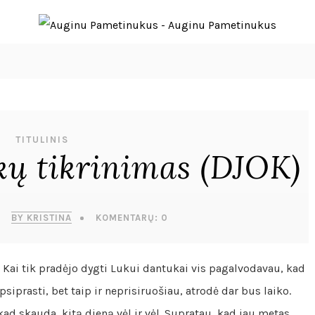
TITULINIS
ų tikrinimas (DJOK)
BY KRISTINA
KOMENTARŲ: 0
Kai tik pradėjo dygti Lukui dantukai vis pagalvodavau, kad
siprasti, bet taip ir neprisiruošiau, atrodė dar bus laiko.
ad skauda, kitą dieną vėl ir vėl. Supratau, kad jau metas