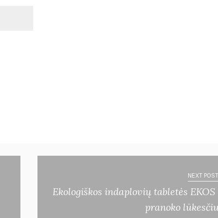
NEXT POST
Ekologiškos indaplovių tabletės EKOS
pranoko lūkesči