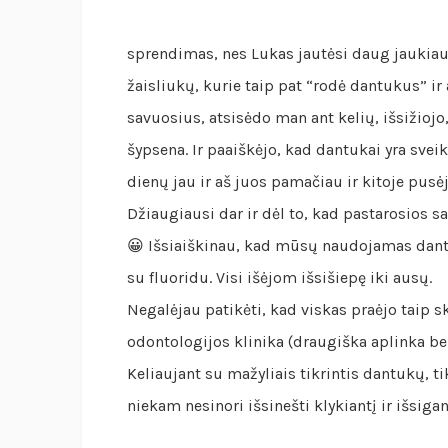
sprendimas, nes Lukas jautėsi daug jaukiau.
žaisliukų, kurie taip pat “rodė dantukus” ir
savuosius, atsisėdo man ant kelių, išsižiojo,
šypsena. Ir paaiškėjo, kad dantukai yra svei
dienų jau ir aš juos pamačiau ir kitoje pusė
Džiaugiausi dar ir dėl to, kad pastarosios s
😀 Išsiaiškinau, kad mūsų naudojamas dantų 
su fluoridu. Visi išėjom išsišiepę iki ausų.
Negalėjau patikėti, kad viskas praėjo taip sk
odontologijos klinika (draugiška aplinka be
Keliaujant su mažyliais tikrintis dantukų, 
niekam nesinori išsinešti klykiantį ir išsiga