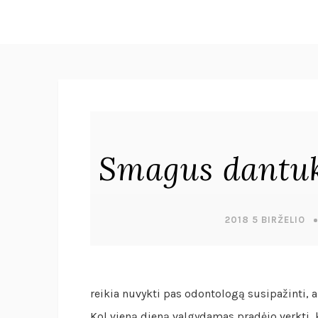
Smagus dantuk
2018 5 BIRŽELIO
reikia nuvykti pas odontologą susipažinti, ap
Kol vieną dieną valgydamas pradėjo verkti, k