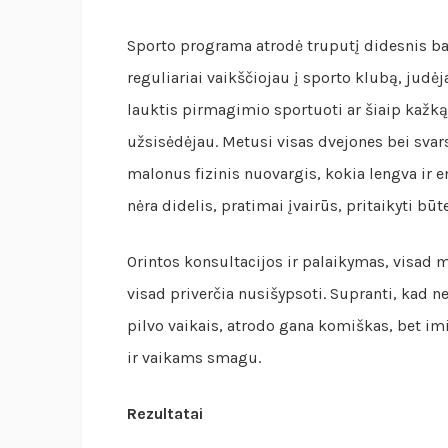
Sporto programa atrodė truputį didesnis ba
reguliariai vaikščiojau į sporto klubą, jud
lauktis pirmagimio sportuoti ar šiaip kažką 
užsisėdėjau. Metusi visas dvejones bei sva
malonus fizinis nuovargis, kokia lengva ir e
nėra didelis, pratimai įvairūs, pritaikyti b
Orintos konsultacijos ir palaikymas, visad mo
visad priverčia nusišypsoti. Supranti, kad n
pilvo vaikais, atrodo gana komiškas, bet imi
ir vaikams smagu.
Rezultatai