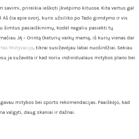
 savimi, prireikia ieškoti įkvėpimo kituose. Kita vertus gal
😀 Aš čia apie svorį, kuris užsiliko po Tado gimdymo ir vis
u šimtus pasiaiškinimų, kodėl negaliu pasiekti tų
mačiau JĄ – Orintą (keturių vaikų mamą, iš kurių vienas dar
tas Motyvacija
, tikrai susižavėjau labai nuoširdžiai. Sekiau
 esu ja sužavėta ir kad noriu individualaus mitybos plano bei
o gavau mitybos bei sporto rekomendacijas. Paaiškėjo, kad
a valgyti, daug skaniai ir dažnai.