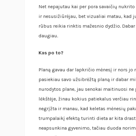
Net nepajutau kai per pora savaičių nukrito
ir nesusižiūrėjau, bet vizualiai matau, kad 
rūbus reikia rinktis mažesnio dydžio. Dabar n
daugiau.
Kas po to?
Planą gavau dar lapkričio mėnesį ir nors jo 
pasiekiau savo užsibrėžtą planą ir dabar mi
nurodytos plane, jau senokai maitinuosi ne
lėkštėje, žinau kokius patiekalus verčiau rin
negrįžta ir manau, kad keletas mėnesių pakan
trumpalaikį efektą turinti dieta ar kita dras
neapsunkina gyvenimo, tačiau duoda norimą 