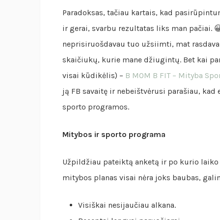
Paradoksas, tačiau kartais, kad pasirūpintum
ir gerai, svarbu rezultatas liks man pačiai. 
neprisiruošdavau tuo užsiimti, mat rasdava
skaičiukų, kurie mane džiugintų. Bet kai pa
visai kūdikėlis) –
B MOM B FIT – Mityba Spor
ją FB savaitę ir nebeištvėrusi parašiau, kad
sporto programos.
Mitybos ir sporto programa
Užpildžiau pateiktą anketą ir po kurio laik
mitybos planas visai nėra joks baubas, galim
Visiškai nesijaučiau alkana.