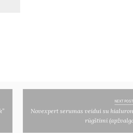
NEXT POST
k”
Novexpert serumas veidui su hialuro
rūgštimi (apžvalg