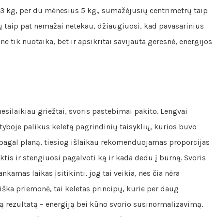
 3 kg, per du mėnesius 5 kg., sumažėjusių centrimetrų taip
jų taip pat nemažai netekau, džiaugiuosi, kad pavasarinius
e tik nuotaika, bet ir apsikritai savijauta geresnė, energijos
nesilaikiau griežtai, svoris pastebimai pakito. Lengvai
tyboje palikus keletą pagrindinių taisyklių, kurios buvo
 pagal planą, tiesiog išlaikau rekomenduojamas proporcijas
ktis ir stengiuosi pagalvoti ką ir kada dedu į burną. Svoris
kamas laikas įsitikinti, jog tai veikia, nes čia nėra
tiška priemonė, tai keletas principų, kurie per daug
rezultatą – energiją bei kūno svorio susinormalizavimą.