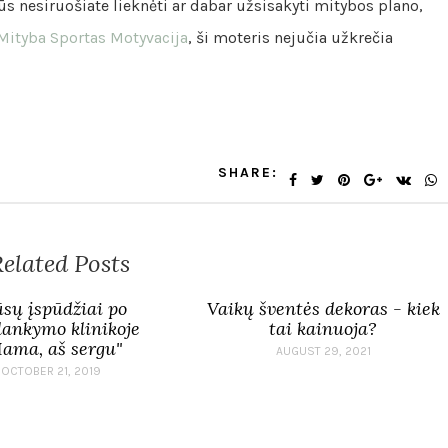
jūs nesiruošiate lieknėti ar dabar užsisakyti mitybos plano,
Mityba Sportas Motyvacija
, ši moteris nejučia užkrečia
SHARE:
elated Posts
sų įspūdžiai po
Vaikų šventės dekoras - kiek
lankymo klinikoje
tai kainuoja?
ama, aš sergu"
AUGUST 29, 2021
OCTOBER 21, 2019