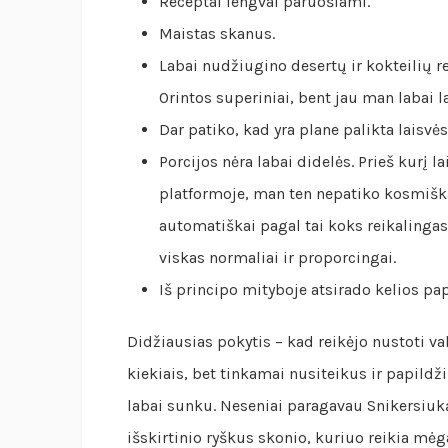
Receptai lengvai paruošiami.
Maistas skanus.
Labai nudžiugino desertų ir kokteilių re
Orintos superiniai, bent jau man labai la
Dar patiko, kad yra plane palikta laisvės
Porcijos nėra labai didelės. Prieš kurį
platformoje, man ten nepatiko kosmiškai
automatiškai pagal tai koks reikalingas 
viskas normaliai ir proporcingai.
Iš principo mityboje atsirado kelios pa
Didžiausias pokytis – kad reikėjo nustoti v
kiekiais, bet tinkamai nusiteikus ir papildži
labai sunku. Neseniai paragavau Snikersiuką
išskirtinio ryškus skonio, kuriuo reikia mėga