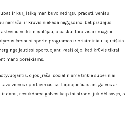
ubas ir kurį laiką man buvo nedrąsu pradėti. Seniau
ėjau nemažai ir krūvis niekada negąsdino, bet pradėjus
aktyviau veikti negalėjau, o paskui taip visai smagiai
rstymus ėmiausi sporto programos ir prisiminiau ką reiškia
nerginga jautiesi sportuojant. Paaiškėjo, kad krūvis tikrai
ūtent mano poreikiams.
tyvuojantis, o jos įrašai socialiniame tinkle superiniai,
e tavo vienos sportavimas, su laipiojančiais ant galvos ar
 ir darai, nesukdama galvos kaip tai atrodo, juk dėl savęs, o