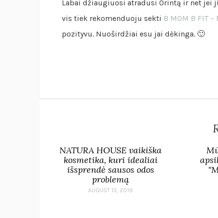
Labai džiaugiuosi atradusi Orintą ir net jei 
vis tiek rekomenduoju sekti
B MOM B FIT – 
pozityvu. Nuoširdžiai esu jai dėkinga. 🙂
R
NATURA HOUSE vaikiška
Mū
kosmetika, kuri idealiai
apsi
išsprendė sausos odos
"M
problemą
AUGUST 13, 2019