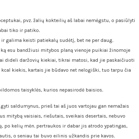
ceptukai, pvz. žalių kokteilių aš labai nemėgstu, o pasiūlyti
bai tiko ir patiko.
 ir galima keisti patiekalų sudėtį, bet ne per daug.
 laiką esu bandžiusi mitybos planą vienoje puikiai žinomoje
 dideli daržovių kiekiai, tikrai matosi, kad jie paskaičiuoti
kcal kiekis, kartais jie būdavo net nelogiški, tuo tarpu čia
pildomos taisyklės, kurios nepasirodė baisios.
algyti saldumynus, prieš tai aš juos vartojau gan nemažais
us mitybą vaisiais, riešutais, sveikais desertais, nebuvo
, po kelių mėn. pertraukos ir dabar jis atrodo ypatingas,
utis, o seniau tai buvo eilinis užkandis prie kavos.