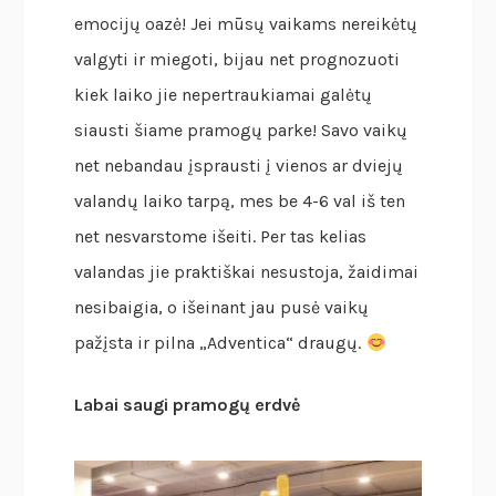
emocijų oazė! Jei mūsų vaikams nereikėtų
valgyti ir miegoti, bijau net prognozuoti
kiek laiko jie nepertraukiamai galėtų
siausti šiame pramogų parke! Savo vaikų
net nebandau įsprausti į vienos ar dviejų
valandų laiko tarpą, mes be 4-6 val iš ten
net nesvarstome išeiti. Per tas kelias
valandas jie praktiškai nesustoja, žaidimai
nesibaigia, o išeinant jau pusė vaikų
pažįsta ir pilna „Adventica“ draugų.
Labai saugi pramogų erdvė