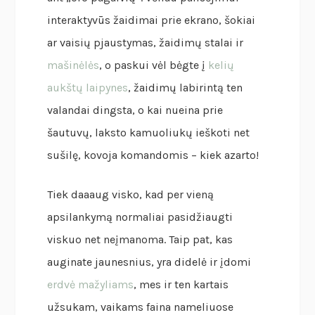
interaktyvūs žaidimai prie ekrano, šokiai
ar vaisių pjaustymas, žaidimų stalai ir
mašinėlės
, o paskui vėl bėgte į
kelių
aukštų laipynes
, žaidimų labirintą ten
valandai dingsta, o kai nueina prie
šautuvų, laksto kamuoliukų ieškoti net
sušilę, kovoja komandomis – kiek azarto!
Tiek daaaug visko, kad per vieną
apsilankymą normaliai pasidžiaugti
viskuo net neįmanoma. Taip pat, kas
auginate jaunesnius, yra didelė ir įdomi
erdvė mažyliams
, mes ir ten kartais
užsukam, vaikams faina nameliuose