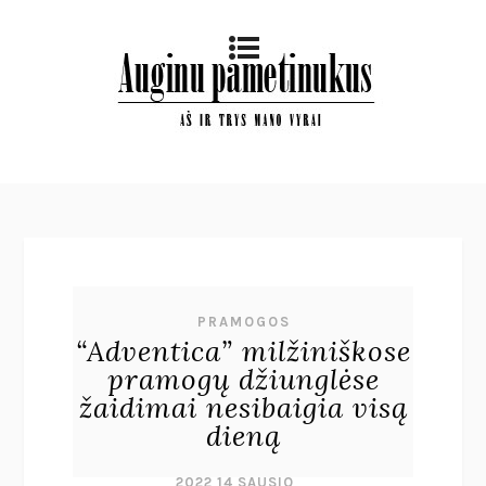
PRAMOGOS
“Adventica” milžiniškose
pramogų džiunglėse
žaidimai nesibaigia visą
dieną
2022 14 SAUSIO