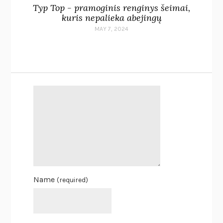
Typ Top - pramoginis renginys šeimai,
kuris nepalieka abejingų
MAY 7, 2024
Name
(required)