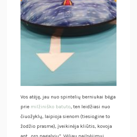
Vos atėję, jau nuo spintelių berniukai bėga
prie
milžiniško batuto
, ten leidžiasi nuo
čiuožyklų, laipioja sienom (tiesiogine to
žodžio prasme), įveikinėja kliūtis, kovoja
ant „oro pagalvių“. Vėliau pailsėjimui