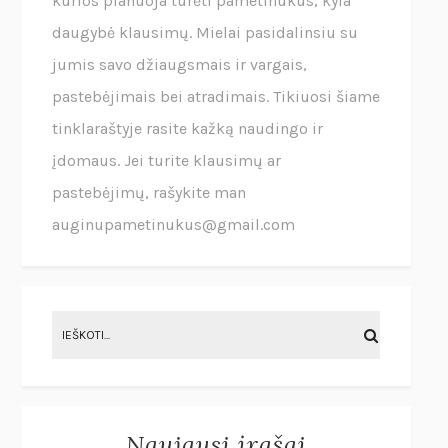
kurios planuoja turėti pametinukus, kyla
daugybė klausimų. Mielai pasidalinsiu su
jumis savo džiaugsmais ir vargais,
pastebėjimais bei atradimais. Tikiuosi šiame
tinklaraštyje rasite kažką naudingo ir
įdomaus. Jei turite klausimų ar
pastebėjimų, rašykite man
auginupametinukus@gmail.com
Naujausi įrašai