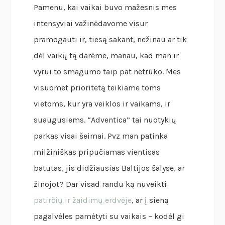
Pamenu, kai vaikai buvo mažesnis mes
intensyviai važinėdavome visur
pramogauti ir, tiesą sakant, nežinau ar tik
dėl vaikų tą darėme, manau, kad man ir
vyrui to smagumo taip pat netrūko. Mes
visuomet prioritetą teikiame toms
vietoms, kur yra veiklos ir vaikams, ir
suaugusiems. “Adventica” tai nuotykių
parkas visai šeimai. Pvz man patinka
milžiniškas pripučiamas vientisas
batutas, jis didžiausias Baltijos šalyse, ar
žinojot? Dar visad randu ką nuveikti
patirčių ir žaidimų erdvėje
, ar į sieną
pagalvėles pamėtyti su vaikais – kodėl gi