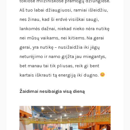
tokiose milžiniškose pramogų džiunglėse.
Aš tuo labai džiaugiuosi, ramiai išleidžiu,
nes žinau, kad ši erdvė visiškai saugi,
lankomės dažnai, niekad nieko nėra nutikę
nei mūsų vaikams, nei kitiems. Na gerai
gerai, yra nutikę – nusižaidžia iki jėgų
neturėjimo ir namo grįžta jau miegantys,
bet manau tai tik pliusas, reik gi bent
kartais iškrauti tą energiją iki dugno.
Žaidimai nesibaigia visą dieną