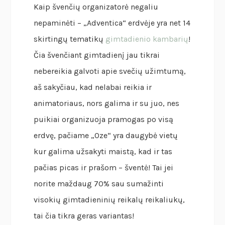
Kaip švenčių organizatorė negaliu
nepaminėti – „Adventica“ erdvėje yra net 14
skirtingų tematikų
gimtadienio kambarių
!
Čia švenčiant gimtadienį jau tikrai
nebereikia galvoti apie svečių užimtumą,
aš sakyčiau, kad nelabai reikia ir
animatoriaus, nors galima ir su juo, nes
puikiai organizuoja pramogas po visą
erdvę, pačiame „Oze“ yra daugybė vietų
kur galima užsakyti maistą, kad ir tas
pačias picas ir prašom – šventė! Tai jei
norite maždaug 70% sau sumažinti
visokių gimtadieninių reikalų reikaliukų,
tai čia tikra geras variantas!