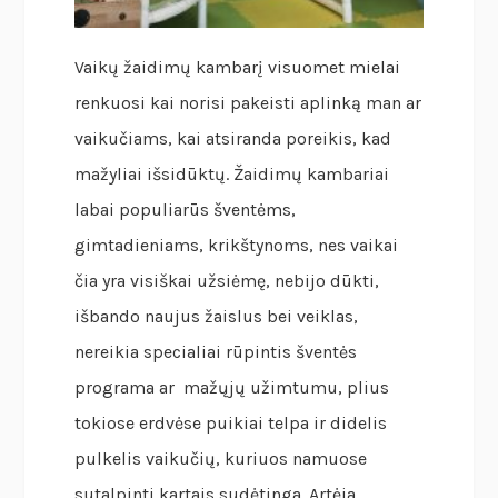
Vaikų žaidimų kambarį visuomet mielai
renkuosi kai norisi pakeisti aplinką man ar
vaikučiams, kai atsiranda poreikis, kad
mažyliai išsidūktų. Žaidimų kambariai
labai populiarūs šventėms,
gimtadieniams, krikštynoms, nes vaikai
čia yra visiškai užsiėmę, nebijo dūkti,
išbando naujus žaislus bei veiklas,
nereikia specialiai rūpintis šventės
programa ar mažųjų užimtumu, plius
tokiose erdvėse puikiai telpa ir didelis
pulkelis vaikučių, kuriuos namuose
sutalpinti kartais sudėtinga. Artėja