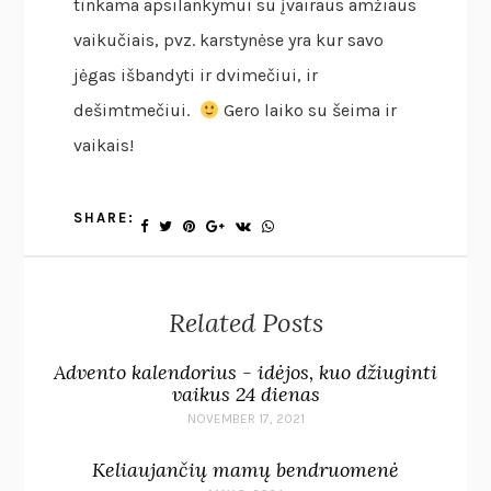
tinkama apsilankymui su įvairaus amžiaus
vaikučiais, pvz. karstynėse yra kur savo
jėgas išbandyti ir dvimečiui, ir
dešimtmečiui.
Gero laiko su šeima ir
vaikais!
SHARE:
Related Posts
Advento kalendorius - idėjos, kuo džiuginti
vaikus 24 dienas
NOVEMBER 17, 2021
Keliaujančių mamų bendruomenė