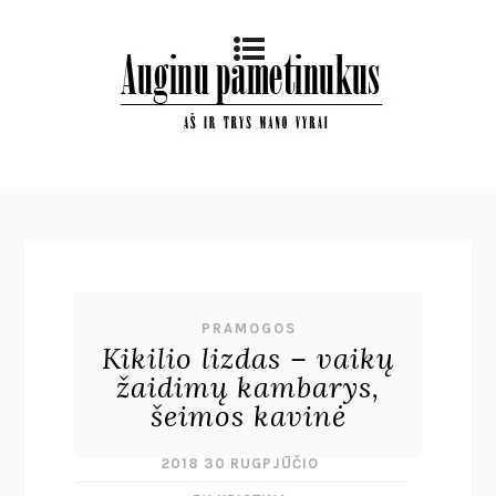
PRAMOGOS
Kikilio lizdas – vaikų
žaidimų kambarys,
šeimos kavinė
2018 30 RUGPJŪČIO