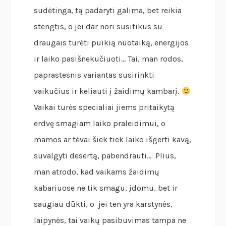
sudėtinga, tą padaryti galima, bet reikia
stengtis, o jei dar nori susitikus su
draugais turėti puikią nuotaiką, energijos
ir laiko pasišnekučiuoti… Tai, man rodos,
paprastesnis variantas susirinkti
vaikučius ir keliauti į žaidimų kambarį.
Vaikai turės specialiai jiems pritaikytą
erdvę smagiam laiko praleidimui, o
mamos ar tėvai šiek tiek laiko išgerti kavą,
suvalgyti desertą, pabendrauti… Plius,
man atrodo, kad vaikams žaidimų
kabariuose ne tik smagu, įdomu, bet ir
saugiau dūkti, o jei ten yra karstynės,
laipynės, tai vaikų pasibuvimas tampa ne