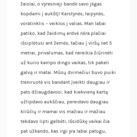
žaislai, o vyresnieji bandė savo jėgas
kopdami į aukštį! Karstynės, laipynės,
voratinklis – veiklos į valias. Man labai
patiko, kad žaidimų erdvė nėra plačiai
išsiplėtusi ant žemės, tačiau į viršų net 5
metrai, privalumas, kad nereikia žiūrinėti
už kurio kampo dingo vaikas, tik pakeli
galvą ir matai. Mūsų dvimečiui buvo puiki
treniruotė vis bandant įveikti daugiau ir
pats džiaugdavosi, kad kiekvieną kartą
užlipdavo aukščiau, pereidavo daugiau
kliūčių ir mamai vis mažiau ir mažiau
tekdavo lipti gelbėti. Išsidūkę vaikai čia
pat užkando, kas irgi yra labai patogu,