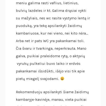
meniu galima rasti vaflius, lietinius,
bulvių lazdeles ir kt. Galima drąsiai vykti
su mažyliais, nes wc rasite vystymo lentą ir
puoduką, yra tekę apsilankyti žaidimų
kambariuose, kur nei vieno, nei kito nėra…
Arba net ir pats WC yra pakankamai toli.
Čia švaru ir tvarkinga, neperkrauta. Mano
galva, puikiai praleidome rytą, o aktyvių
vyrukų pulkeliui buvo laiko ir erdvės
pakankamai išsidūkti, išėjo visi tik apie
pietų miegelį svajodami.
Rekomenduoju apsilankyti šiame žaidimų
kambaryje-kavinėje, manau, vieta puikiai