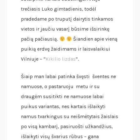
trečiasis Luko gimtadienis, todėl
pradedame po truputį dairytis tinkamos
vietos ir jaučiu vasarį būsime išsirinkę
pačią pačiausią.
Šiandien apie vieną
puikią erdvę žaidimams ir laisvalaikiui
Vilniuje – “
Kikilio lizdas
“.
Šiaip man labai patinka švęsti šventes ne
namuose, o pastaruoju metu ir su
draugėm susitikti ne namuose labai
puikus variantas, nes kartais išlaikyti
namus tvarkingus su neišmėtytais žaislais
po visą kambarį, pasiruošti užkandžius,
išlaikyti visų švarius rūbus – gana