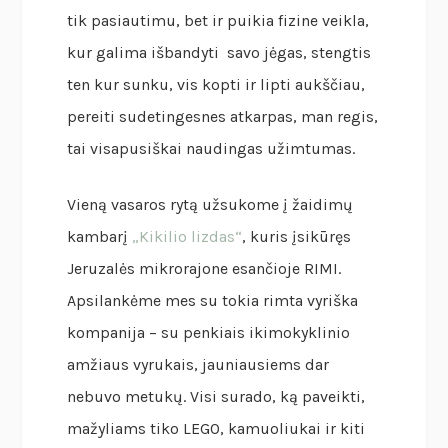
tik pasiautimu, bet ir puikia fizine veikla,
kur galima išbandyti savo jėgas, stengtis
ten kur sunku, vis kopti ir lipti aukščiau,
pereiti sudetingesnes atkarpas, man regis,
tai visapusiškai naudingas užimtumas.
Vieną vasaros rytą užsukome į žaidimų
kambarį
„Kikilio lizdas“
, kuris įsikūręs
Jeruzalės mikrorajone esančioje RIMI.
Apsilankėme mes su tokia rimta vyriška
kompanija – su penkiais ikimokyklinio
amžiaus vyrukais, jauniausiems dar
nebuvo metukų. Visi surado, ką paveikti,
mažyliams tiko LEGO, kamuoliukai ir kiti