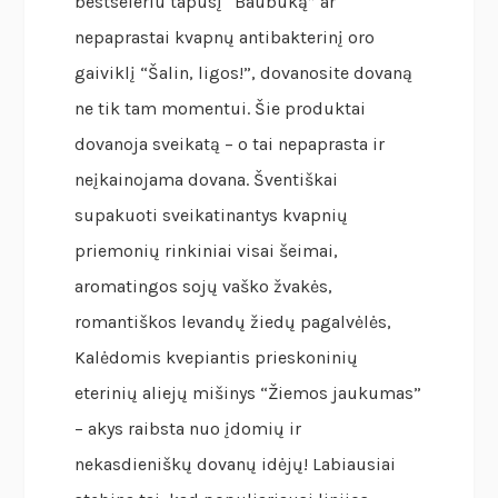
bestseleriu tapusį “Baubuką” ar
nepaprastai kvapnų antibakterinį oro
gaiviklį “Šalin, ligos!”, dovanosite dovaną
ne tik tam momentui. Šie produktai
dovanoja sveikatą – o tai nepaprasta ir
neįkainojama dovana. Šventiškai
supakuoti sveikatinantys kvapnių
priemonių rinkiniai visai šeimai,
aromatingos sojų vaško žvakės,
romantiškos levandų žiedų pagalvėlės,
Kalėdomis kvepiantis prieskoninių
eterinių aliejų mišinys “Žiemos jaukumas”
– akys raibsta nuo įdomių ir
nekasdieniškų dovanų idėjų! Labiausiai