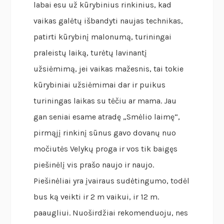
labai esu už kūrybinius rinkinius, kad
vaikas galėtų išbandyti naujas technikas,
patirti kūrybinį malonumą, turiningai
praleistų laiką, turėtų lavinantį
užsiėmimą, jei vaikas mažesnis, tai tokie
kūrybiniai užsiėmimai dar ir puikus
turiningas laikas su tėčiu ar mama. Jau
gan seniai esame atradę „Smėlio laimę“,
pirmąjį rinkinį sūnus gavo dovanų nuo
močiutės Velykų proga ir vos tik baigęs
piešinėlį vis prašo naujo ir naujo.
Piešinėliai yra įvairaus sudėtingumo, todėl
bus ką veikti ir 2 m vaikui, ir 12 m.
paaugliui. Nuoširdžiai rekomenduoju, nes