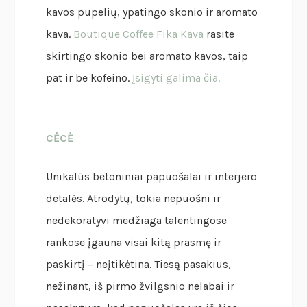
kavos pupelių, ypatingo skonio ir aromato
kava.
Boutique Coffee Fika Kava
rasite
skirtingo skonio bei aromato kavos, taip
pat ir be kofeino.
Įsigyti galima čia.
CĖCĖ
Unikalūs betoniniai papuošalai ir interjero
detalės. Atrodytų, tokia nepuošni ir
nedekoratyvi medžiaga talentingose
rankose įgauna visai kitą prasmę ir
paskirtį – neįtikėtina. Tiesą pasakius,
nežinant, iš pirmo žvilgsnio nelabai ir