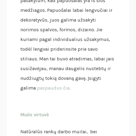
pasakytum, kad papuošalas yra iš šios
medžiagos. Papuošalai labai lengvučiai ir
dekoratyvūs, juos galima užsakyti
norimos spalvos, formos, dizaino. Jie
kuriami pagal individualius užsakymus,
todėl lengvai priderinsite prie savo
stiliaus. Man tai buvo atradimas, labai jais
susižavėjau, manau daugelis nustebtų ir
nudžiugtų tokią dovaną gavę. Įsigyti
galima
paspaudus čia.
Muilo virtuvė
Natūralūs rankų darbo muilai, bei