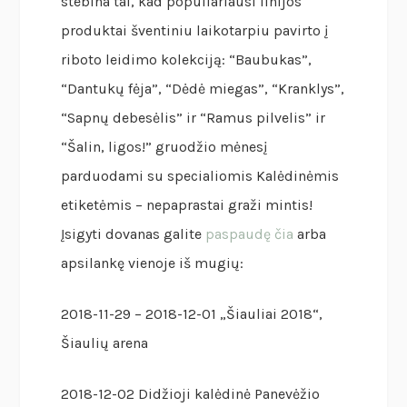
stebina tai, kad populiariausi linijos
produktai šventiniu laikotarpiu pavirto į
riboto leidimo kolekciją: “Baubukas”,
“Dantukų fėja”, “Dėdė miegas”, “Kranklys”,
“Sapnų debesėlis” ir “Ramus pilvelis” ir
“Šalin, ligos!” gruodžio mėnesį
parduodami su specialiomis Kalėdinėmis
etiketėmis – nepaprastai graži mintis!
Įsigyti dovanas galite
paspaudę čia
arba
apsilankę vienoje iš mugių:
2018-11-29 – 2018-12-01 „Šiauliai 2018“,
Šiaulių arena
2018-12-02 Didžioji kalėdinė Panevėžio