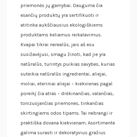
priemonės jų gamybai. Dauguma čia
esančių produktų yra sertifikuoti ir
atitinka aukščiausius ekologiškiems
produktams keliamus reikalavimus.
Kvapai tikrai nerealūs, jais aš esu
susižavėjusi, smagu žinoti, kad jie yra
natūralūs, turintys puikias savybes, kurias
suteikia natūralūs ingredientai, aliejai,
moliai, eteriniai aliejai – kiekvienas pagal
poreikį čia atras – drėkinančias, valančias,
tonizuojančias priemones, tinkančias
skirtingiems odos tipams. Tai nebrangi ir
praktiška dovana kiekvienam. Asortimente
galima surasti ir dekoratyvius gražius