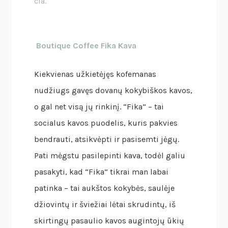
čia.
Boutique Coffee Fika Kava
Kiekvienas užkietėjęs kofemanas
nudžiugs gavęs dovanų kokybiškos kavos,
o gal net visą jų rinkinį. “Fika” – tai
socialus kavos puodelis, kuris pakvies
bendrauti, atsikvėpti ir pasisemti jėgų.
Pati mėgstu pasilepinti kava, todėl galiu
pasakyti, kad “Fika” tikrai man labai
patinka – tai aukštos kokybės, saulėje
džiovintų ir šviežiai lėtai skrudintų, iš
skirtingų pasaulio kavos augintojų ūkių