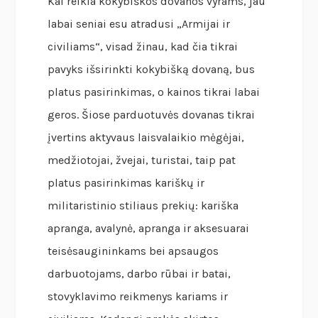
Kai reikia kokybiškos dovanos vyrams, jau
labai seniai esu atradusi „Armijai ir
civiliams“, visad žinau, kad čia tikrai
pavyks išsirinkti kokybišką dovaną, bus
platus pasirinkimas, o kainos tikrai labai
geros. Šiose parduotuvės dovanas tikrai
įvertins aktyvaus laisvalaikio mėgėjai,
medžiotojai, žvejai, turistai, taip pat
platus pasirinkimas kariškų ir
militaristinio stiliaus prekių: kariška
apranga, avalynė, apranga ir aksesuarai
teisėsaugininkams bei apsaugos
darbuotojams, darbo rūbai ir batai,
stovyklavimo reikmenys kariams ir