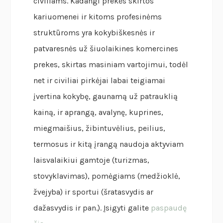
civiliams. Kadangi prekės skirtos
kariuomenei ir kitoms profesinėms
struktūroms yra kokybiškesnės ir
patvaresnės už šiuolaikines komercines
prekes, skirtas masiniam vartojimui, todėl
net ir civiliai pirkėjai labai teigiamai
įvertina kokybę, gaunamą už patrauklią
kainą, ir aprangą, avalynę, kuprines,
miegmaišius, žibintuvėlius, peilius,
termosus ir kitą įrangą naudoja aktyviam
laisvalaikiui gamtoje (turizmas,
stovyklavimas), pomėgiams (medžioklė,
žvejyba) ir sportui (šratasvydis ar
dažasvydis ir pan.). Įsigyti galite
paspaudę