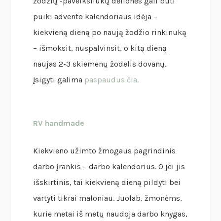
žodžių -paveiksliukų dėlionės gali būti
puiki advento kalendoriaus idėja –
kiekvieną dieną po naują žodžio rinkinuką
– išmoksit, nuspalvinsit, o kitą dieną
naujas 2-3 skiemenų žodelis dovanų.
Įsigyti galima
paspaudus čia.
RV handmade
Kiekvieno užimto žmogaus pagrindinis
darbo įrankis – darbo kalendorius. O jei jis
išskirtinis, tai kiekvieną dieną pildyti bei
vartyti tikrai maloniau. Juolab, žmonėms,
kurie metai iš metų naudoja darbo knygas,