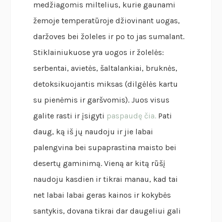
medžiagomis miltelius, kurie gaunami
žemoje temperatūroje džiovinant uogas,
daržoves bei žoleles ir po to jas sumalant.
Stiklainiukuose yra uogos ir žolelės:
serbentai, avietės, šaltalankiai, bruknės,
detoksikuojantis miksas (dilgėlės kartu
su pienėmis ir garšvomis). Juos visus
galite rasti ir įsigyti
paspaudę čia.
Pati
daug, ką iš jų naudoju ir jie labai
palengvina bei supaprastina maisto bei
desertų gaminimą. Vieną ar kitą rūšį
naudoju kasdien ir tikrai manau, kad tai
net labai labai geras kainos ir kokybės
santykis, dovana tikrai dar daugeliui gali