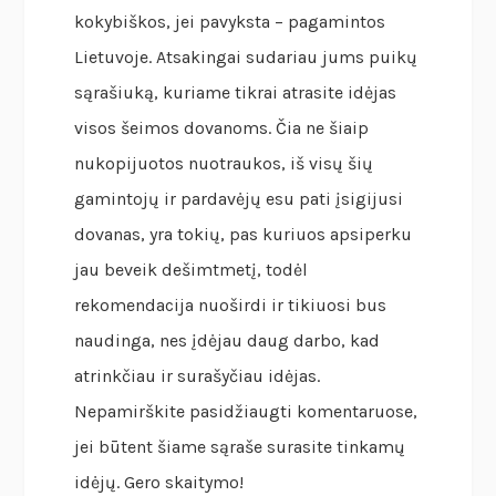
kokybiškos, jei pavyksta – pagamintos
Lietuvoje. Atsakingai sudariau jums puikų
sąrašiuką, kuriame tikrai atrasite idėjas
visos šeimos dovanoms. Čia ne šiaip
nukopijuotos nuotraukos, iš visų šių
gamintojų ir pardavėjų esu pati įsigijusi
dovanas, yra tokių, pas kuriuos apsiperku
jau beveik dešimtmetį, todėl
rekomendacija nuoširdi ir tikiuosi bus
naudinga, nes įdėjau daug darbo, kad
atrinkčiau ir surašyčiau idėjas.
Nepamirškite pasidžiaugti komentaruose,
jei būtent šiame sąraše surasite tinkamų
idėjų. Gero skaitymo!