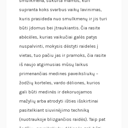
smulkmena, sukurta mamos, kuri
supranta koks svarbus vaikų lavinimas,
kuris prasideda nuo smulkmenų ir jis turi
būti įdomus bei įtraukiantis. Čia rasite
abėcėles, kurias vaikučiai galės patys
nuspalvinti, mokysis dėstyti raideles į
vietas, tuo pačiu jas ir pramoks, čia rasite
iš naujo atgimusias mūsų laikus
primenančias medines paveiksliukų –
žodžių korteles, vardo dėliones, kurios
gali būti medinės ir dekoruojamos
mažylių arba atrodyti išties išskirtinai
pasitelkiant siuvinėjimo techniką
(nuotraukoje blizgančios raidės). Taip pat