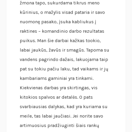
žmona tapo, sukurdama tikrus meno
kūrinius, o mažylis visad pataria ir savo
nuomonę pasako, įsuka kabliukus į
raktines – komandinio darbo rezultatas
puikus. Man šie darbai kažkas tookio,
labai jaukūs, žavūs ir smagūs. Tapoma su
vandens pagrindo dažais, lakuojama taip
pat su tokiu pačiu laku, tad vaikams ir jų
kambariams gaminiai yra tinkami.
Kiekvienas darbas yra skirtingas, vis
kitokios spalvos ar detalės. O pats
svarbiausias dalykas, kad yra kuriama su
meile, tas labai jaučiasi. Jei norite savo
artimuosius pradžiuginti šiais rankų