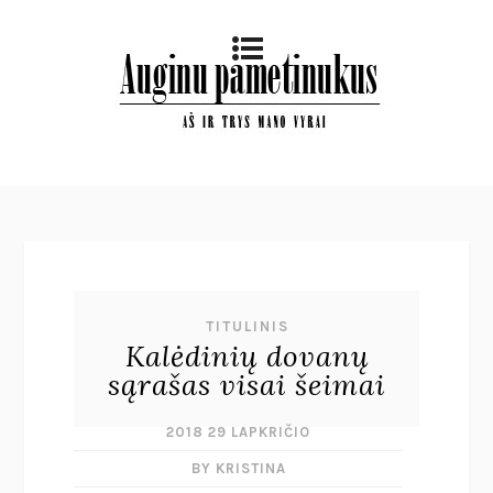
TITULINIS
Kalėdinių dovanų
sąrašas visai šeimai
2018 29 LAPKRIČIO
BY KRISTINA